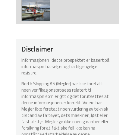
Disclaimer
Informasjonen i dette prospektet er basert på
informasjon fra selger og fra tilgjengelige
registre.
North Shipping AS (Megler) har ikke foretatt
noen verifikasjonsprosess relatert til
informasjon som er gitt og det forutsettes at
denne informasjonen er korrekt. Videre har
Megler ikke foretatt noen vurdering av teknisk
tilstand av fartøyet, dets maskineri, løst eller
fast utstyr. Megler gir ikke noen garantier eller
forsikring for at faktiske feil ikke kan ha
oppstått ved utarbeidelse av denne