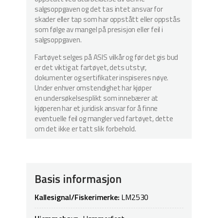
salgsoppgaven og det tas intet ansvar for
skader eller tap som har oppstått eller oppstås
som følge av mangel på presisjon eller feil i
salgsoppgaven.
Fartøyet selges på ASIS vilkår og før det gis bud
er det viktig at fartøyet, dets utstyr,
dokumenter og sertifikater inspiseres nøye.
Under enhver omstendighet har kjøper
en undersøkelsesplikt som innebærer at
kjøperen har et juridisk ansvar for å finne
eventuelle feil og mangler ved fartøyet, dette
om det ikke er tatt slik forbehold.
Basis informasjon
Kallesignal/Fiskerimerke:
LM2530