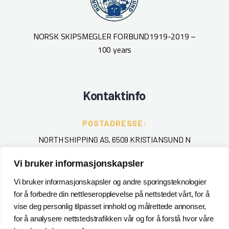
NORSK SKIPSMEGLER FORBUND
1919-2019 –
100 years
Kontaktinfo
POSTADRESSE:
NORTH SHIPPING AS, 6509 KRISTIANSUND N
Vi bruker informasjonskapsler
TELEFON
:
+ 47 715 40 000
Vi bruker informasjonskapsler og andre sporingsteknologier
for å forbedre din nettleseropplevelse på nettstedet vårt, for å
EPOST
:
vise deg personlig tilpasset innhold og målrettede annonser,
for å analysere nettstedstrafikken vår og for å forstå hvor våre
POSTMASTER@NORTHSHIPPING.NO