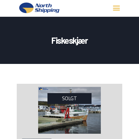
HJEM
OM OSS
Fiskeskjær
FARTØY
FISKERITILLATELSE
KONTAKT OSS
LOGG INN
SOLGT