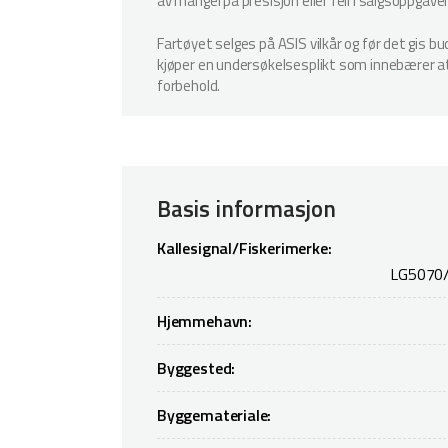
av mangel på presisjon eller feil i salgsoppgave
Fartøyet selges på ASIS vilkår og før det gis b
kjøper en undersøkelsesplikt som innebærer at k
forbehold.
Basis informasjon
Kallesignal/Fiskerimerke:
LG5070
Hjemmehavn:
Byggested:
Byggemateriale: