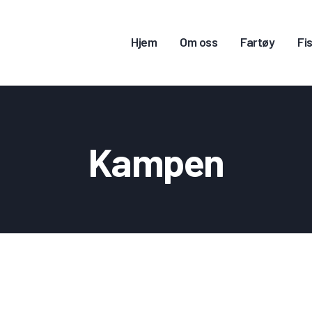
JEM
Hjem
Om oss
Fartøy
Fis
M OSS
ARTØY
ISKERITILLATELSE
Kampen
ONTAKT OSS
OGG INN