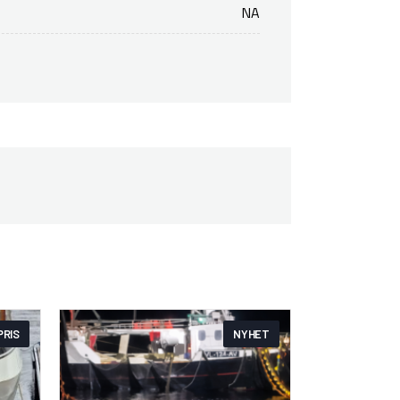
NA
PRIS
NYHET