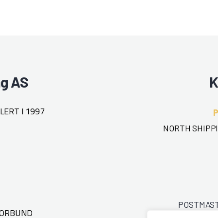
ng AS
K
ERT I 1997
NORTH SHIPPI
POSTMAS
FORBUND