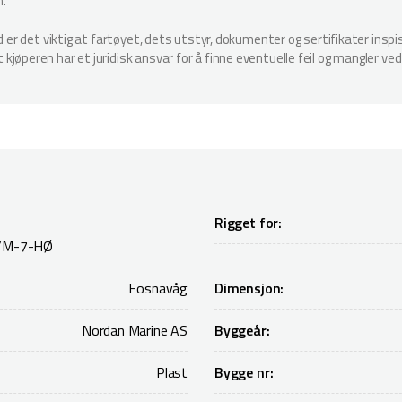
n.
ud er det viktig at fartøyet, dets utstyr, dokumenter og sertifikater in
jøperen har et juridisk ansvar for å finne eventuelle feil og mangler ved
Rigget for:
/M-7-HØ
Fosnavåg
Dimensjon:
Nordan Marine AS
Byggeår:
Plast
Bygge nr: