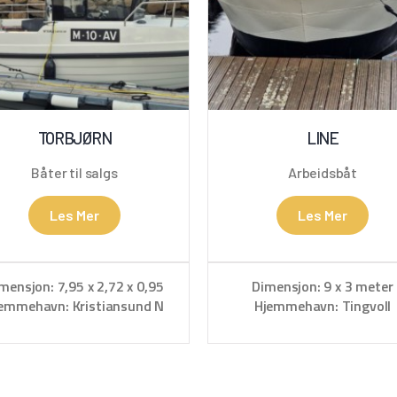
TORBJØRN
LINE
Båter til salgs
Arbeidsbåt
Les Mer
Les Mer
mensjon: 7,95 x 2,72 x 0,95
Dimensjon: 9 x 3 meter
emmehavn: Kristiansund N
Hjemmehavn: Tingvoll