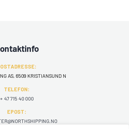
ontaktinfo
POSTADRESSE:
NG AS, 6509 KRISTIANSUND N
TELEFON
:
+ 47 715 40 000
EPOST
:
TER@NORTHSHIPPING.NO