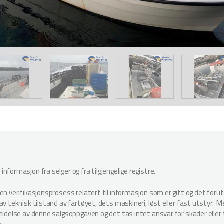
nformasjon fra selger og fra tilgjengelige registre.
oen verifikasjonsprosess relatert til informasjon som er gitt og det for
v teknisk tilstand av fartøyet, dets maskineri, løst eller fast utstyr. Megl
beidelse av denne salgsoppgaven og det tas intet ansvar for skader elle