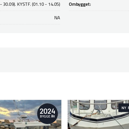
- 30.09). KYSTF. (01.10 - 14.05)
Ombygget:
NA
NY 
2024
BYGGE ÅR