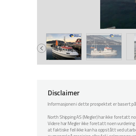
Disclaimer
Informasjonen i dette prospektet er basert på i
North Shipping AS (Megler) har ikke foretatt n
Videre har Megler ikke foretatt noen vurdering a
at faktiske feil ikke kan ha oppstått ved utar