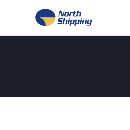
H
O
F
F
K
L