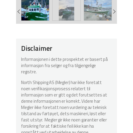
Disclaimer
Informasjonen i dette prospektet er basert på
informasjon fra selger og fra tilgjengelige
registre.
North Shipping AS (Megler) har ikke foretatt
noen verifikasjonsprosess relatert til
informasjon som er gitt og det forutsettes at
denne informasjonen er korrekt. Videre har
Megler ikke foretatt noen vurdering av teknisk
tilstand av fartøyet, dets maskineri, løst eller
fast utstyr. Megler gir ikke noen garantier eller
forsikring for at faktiske feil ikke kan ha
oppstått ved utarbeidelse av denne