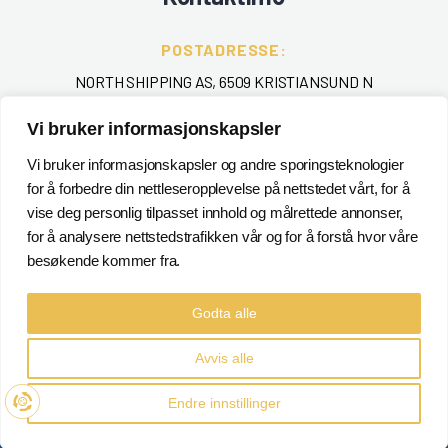
POSTADRESSE:
NORTH SHIPPING AS, 6509 KRISTIANSUND N
Vi bruker informasjonskapsler
TELEFON
:
+ 47 715 40 000
Vi bruker informasjonskapsler og andre sporingsteknologier
for å forbedre din nettleseropplevelse på nettstedet vårt, for å
EPOST
:
vise deg personlig tilpasset innhold og målrettede annonser,
for å analysere nettstedstrafikken vår og for å forstå hvor våre
POSTMASTER@NORTHSHIPPING.NO
besøkende kommer fra.
Godta alle
Avvis alle
©
North Shipping AS
2021. Alle rettigheter reservert
Endre innstillinger