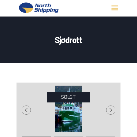
HJEM
OM OSS
Sjødrott
FARTØY
FISKERITILLATELSE
KONTAKT OSS
LOGG INN
SOLGT