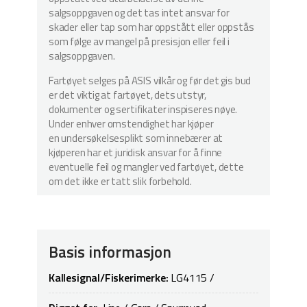
salgsoppgaven og det tas intet ansvar for
skader eller tap som har oppstått eller oppstås
som følge av mangel på presisjon eller feil i
salgsoppgaven.
Fartøyet selges på ASIS vilkår og før det gis bud
er det viktig at fartøyet, dets utstyr,
dokumenter og sertifikater inspiseres nøye.
Under enhver omstendighet har kjøper
en undersøkelsesplikt som innebærer at
kjøperen har et juridisk ansvar for å finne
eventuelle feil og mangler ved fartøyet, dette
om det ikke er tatt slik forbehold.
Basis informasjon
Kallesignal/Fiskerimerke:
LG4115 /