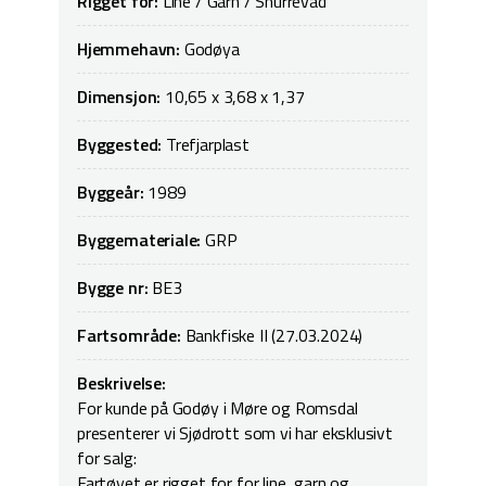
Rigget for:
Line / Garn / Snurrevad
Hjemmehavn:
Godøya
Dimensjon:
10,65 x 3,68 x 1,37
Byggested:
Trefjarplast
Byggeår:
1989
Byggemateriale:
GRP
Bygge nr:
BE3
Fartsområde:
Bankfiske II (27.03.2024)
Beskrivelse:
For kunde på Godøy i Møre og Romsdal
presenterer vi Sjødrott som vi har eksklusivt
for salg:
Fartøyet er rigget for for line, garn og