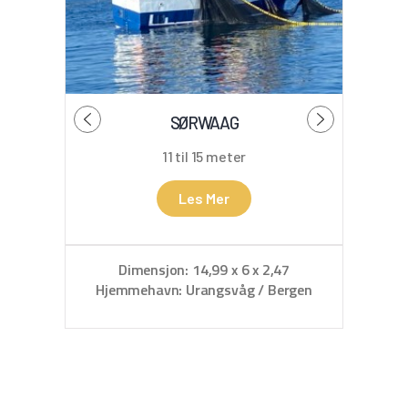
SØRWAAG
11 til 15 meter
Les Mer
Dim
Dimensjon: 14,99 x 6 x 2,47
Hjemmehavn: Urangsvåg / Bergen