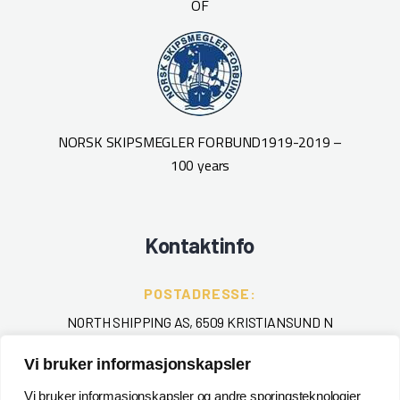
OF
NORSK SKIPSMEGLER FORBUND
1919-2019 –
100 years
Kontaktinfo
POSTADRESSE:
NORTH SHIPPING AS, 6509 KRISTIANSUND N
Vi bruker informasjonskapsler
TELEFON
:
+ 47 715 40 000
Vi bruker informasjonskapsler og andre sporingsteknologier