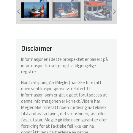
Disclaimer
Informasjonen i dette prospektet er basert på
informasjon fra selger og fra tilgjengelige
registre.
North Shipping AS (Megler) har ikke foretatt
noen verifikasjonsprosess relatert til
informasjon som er gitt og det forutsettes at
denne informasjonen er korrekt. Videre har
Megler ikke foretatt noen vurdering av teknisk
tilstand av fartøyet, dets maskineri, løst eller
fast utstyr. Megler gir ikke noen garantier eller
forsikring for at faktiske feil ikke kan ha
oppstått ved utarbeidelse av denne