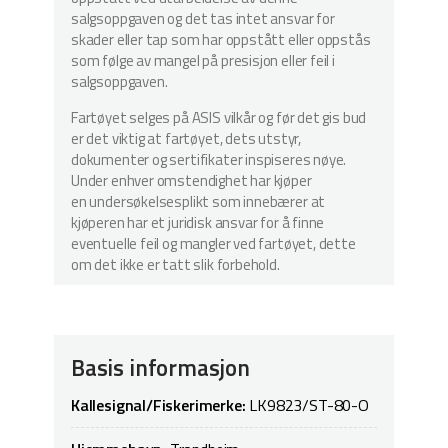
salgsoppgaven og det tas intet ansvar for
skader eller tap som har oppstått eller oppstås
som følge av mangel på presisjon eller feil i
salgsoppgaven.
Fartøyet selges på ASIS vilkår og før det gis bud
er det viktig at fartøyet, dets utstyr,
dokumenter og sertifikater inspiseres nøye.
Under enhver omstendighet har kjøper
en undersøkelsesplikt som innebærer at
kjøperen har et juridisk ansvar for å finne
eventuelle feil og mangler ved fartøyet, dette
om det ikke er tatt slik forbehold.
Basis informasjon
Kallesignal/Fiskerimerke:
LK9823/ST-80-O