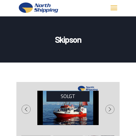
HJEM
OM OSS
Skipson
FARTØY
FISKERITILLATELSE
KONTAKT OSS
LOGG INN
SOLGT