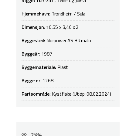
Rigget for:
Garn, Teine og Juksa
Hjemmehavn:
Trondheim / Sula
Dimensjon:
10,55 x 3,46 x 2
Byggested:
Norpower AS BR.malo
Byggeår:
1987
Byggemateriale:
Plast
Bygge nr:
1268
Fartsområde:
Kystfiske (Utløp: 08.02.2024)
7684