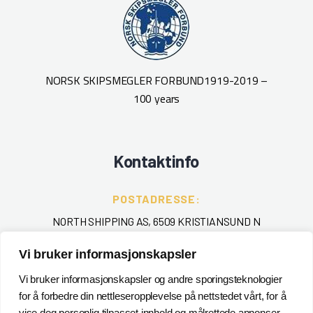
NORSK SKIPSMEGLER FORBUND
1919-2019 –
100 years
Kontaktinfo
POSTADRESSE:
NORTH SHIPPING AS, 6509 KRISTIANSUND N
Vi bruker informasjonskapsler
TELEFON
:
+ 47 715 40 000
Vi bruker informasjonskapsler og andre sporingsteknologier
for å forbedre din nettleseropplevelse på nettstedet vårt, for å
EPOST
:
vise deg personlig tilpasset innhold og målrettede annonser,