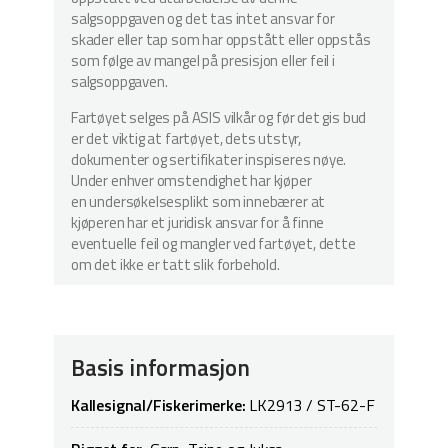
salgsoppgaven og det tas intet ansvar for
skader eller tap som har oppstått eller oppstås
som følge av mangel på presisjon eller feil i
salgsoppgaven.
Fartøyet selges på ASIS vilkår og før det gis bud
er det viktig at fartøyet, dets utstyr,
dokumenter og sertifikater inspiseres nøye.
Under enhver omstendighet har kjøper
en undersøkelsesplikt som innebærer at
kjøperen har et juridisk ansvar for å finne
eventuelle feil og mangler ved fartøyet, dette
om det ikke er tatt slik forbehold.
Basis informasjon
Kallesignal/Fiskerimerke:
LK2913 / ST-62-F