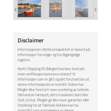
Disclaimer
Informasjonen i dette prospektet er basert på
informasjon fra selger og fra tilgjengelige
registre.
North Shipping AS (Megler) har ikke foretatt
noen verifikasjonsprosess relatert til
informasjon som er gitt og det forutsettes at
denne informasjonen er korrekt. Videre har
Megler ikke foretatt noen vurdering av teknisk
tilstand av fartøyet, dets maskineri, løst eller
fast utstyr. Megler gir ikke noen garantier eller
forsikring for at faktiske feil ikke kan ha
oppstått ved utarbeidelse av denne