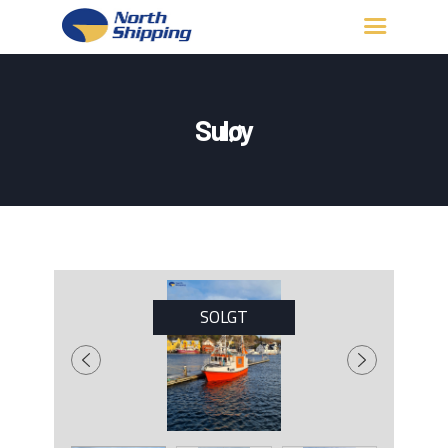
HJEM
OM OSS
Suløy
FARTØY
FISKERITILLATELSE
KONTAKT OSS
LOGG INN
SOLGT