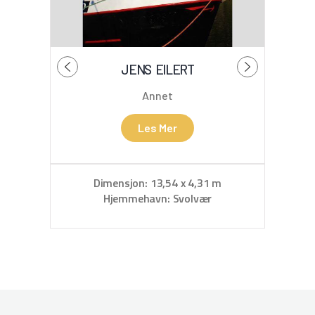
JENS EILERT
SA
Annet
Les Mer
Dimensjon: 13,54 x 4,31 m
D
Hjemmehavn: Svolvær