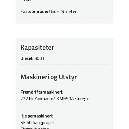
Fartsområde:
Under 8 meter
Kapasiteter
Diesel:
300 l
Maskineri og Utstyr
Fremdriftsmaskineri:
222 hk Yanmar m/ KMH50A sluregir
Hjelpemaskineri:
SE 60 baugpropell