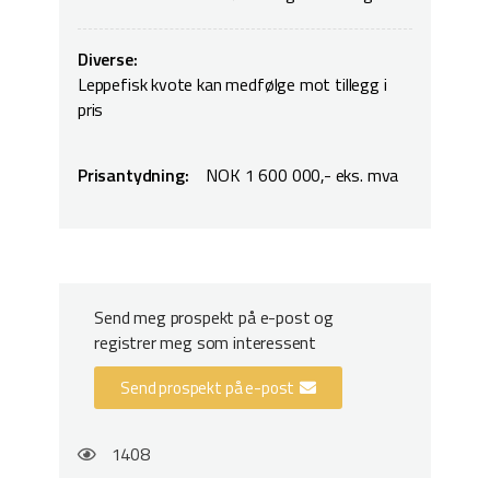
Diverse:
Leppefisk kvote kan medfølge mot tillegg i
pris
Prisantydning:
NOK 1 600 000,- eks. mva
Send meg prospekt på e-post og
registrer meg som interessent
Send prospekt på e-post
1408