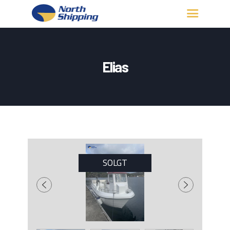
HJEM
OM OSS
Elias
FARTØY
FISKERITILLATELSE
KONTAKT OSS
LOGG INN
SOLGT