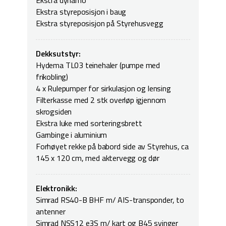
Ekstra dynamo
Ekstra styreposisjon i baug
Ekstra styreposisjon på Styrehusvegg
Dekksutstyr:
Hydema TL03 teinehaler (pumpe med
frikobling)
4 x Rulepumper for sirkulasjon og lensing
Filterkasse med 2 stk overløp igjennom
skrogsiden
Ekstra luke med sorteringsbrett
Garnbinge i aluminium
Forhøyet rekke på babord side av Styrehus, ca
145 x 120 cm, med aktervegg og dør
Elektronikk:
Simrad RS40-B BHF m/ AIS-transponder, to
antenner
Simrad NSS12 e3S m/ kart og B45 svinger