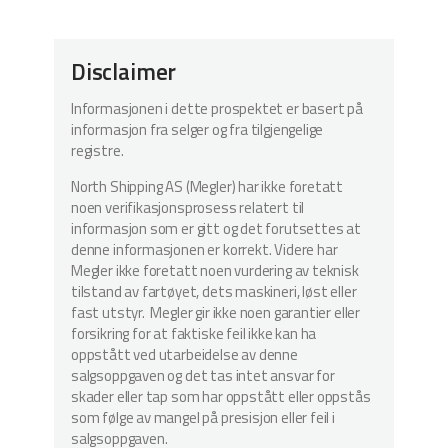
Disclaimer
Informasjonen i dette prospektet er basert på
informasjon fra selger og fra tilgjengelige
registre.
North Shipping AS (Megler) har ikke foretatt
noen verifikasjonsprosess relatert til
informasjon som er gitt og det forutsettes at
denne informasjonen er korrekt. Videre har
Megler ikke foretatt noen vurdering av teknisk
tilstand av fartøyet, dets maskineri, løst eller
fast utstyr. Megler gir ikke noen garantier eller
forsikring for at faktiske feil ikke kan ha
oppstått ved utarbeidelse av denne
salgsoppgaven og det tas intet ansvar for
skader eller tap som har oppstått eller oppstås
som følge av mangel på presisjon eller feil i
salgsoppgaven.