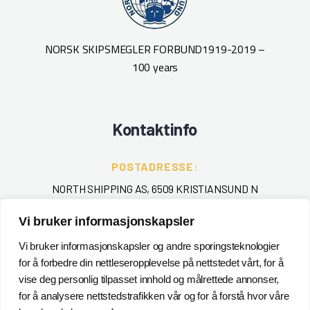
NORSK SKIPSMEGLER FORBUND
1919-2019 –
100 years
Kontaktinfo
POSTADRESSE:
NORTH SHIPPING AS, 6509 KRISTIANSUND N
Vi bruker informasjonskapsler
TELEFON
:
+ 47 715 40 000
Vi bruker informasjonskapsler og andre sporingsteknologier
for å forbedre din nettleseropplevelse på nettstedet vårt, for å
EPOST
:
vise deg personlig tilpasset innhold og målrettede annonser,
for å analysere nettstedstrafikken vår og for å forstå hvor våre
POSTMASTER@NORTHSHIPPING.NO