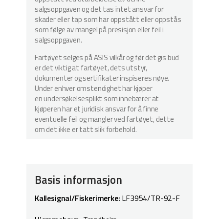
salgsoppgaven og det tas intet ansvar for
skader eller tap som har oppstått eller oppstås
som følge av mangel på presisjon eller feil i
salgsoppgaven.
Fartøyet selges på ASIS vilkår og før det gis bud
er det viktig at fartøyet, dets utstyr,
dokumenter og sertifikater inspiseres nøye.
Under enhver omstendighet har kjøper
en undersøkelsesplikt som innebærer at
kjøperen har et juridisk ansvar for å finne
eventuelle feil og mangler ved fartøyet, dette
om det ikke er tatt slik forbehold.
Basis informasjon
Kallesignal/Fiskerimerke:
LF3954/TR-92-F