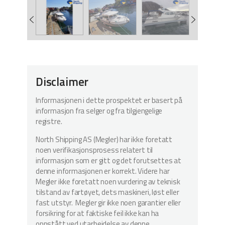
Disclaimer
Informasjonen i dette prospektet er basert på
informasjon fra selger og fra tilgjengelige
registre.
North Shipping AS (Megler) har ikke foretatt
noen verifikasjonsprosess relatert til
informasjon som er gitt og det forutsettes at
denne informasjonen er korrekt. Videre har
Megler ikke foretatt noen vurdering av teknisk
tilstand av fartøyet, dets maskineri, løst eller
fast utstyr. Megler gir ikke noen garantier eller
forsikring for at faktiske feil ikke kan ha
oppstått ved utarbeidelse av denne