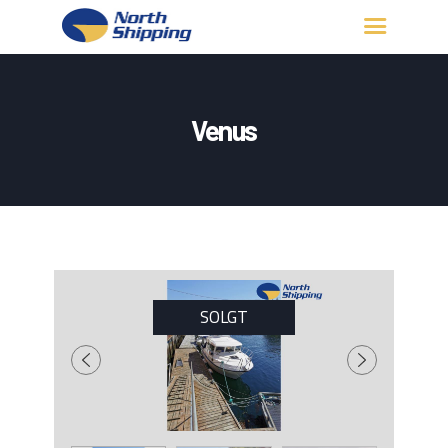
HJEM
OM OSS
Venus
FARTØY
FISKERITILLATELSE
KONTAKT OSS
LOGG INN
SOLGT