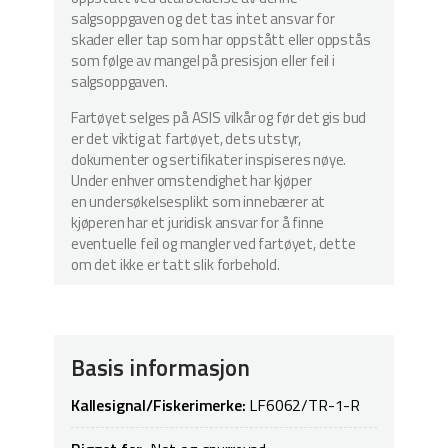
salgsoppgaven og det tas intet ansvar for
skader eller tap som har oppstått eller oppstås
som følge av mangel på presisjon eller feil i
salgsoppgaven.
Fartøyet selges på ASIS vilkår og før det gis bud
er det viktig at fartøyet, dets utstyr,
dokumenter og sertifikater inspiseres nøye.
Under enhver omstendighet har kjøper
en undersøkelsesplikt som innebærer at
kjøperen har et juridisk ansvar for å finne
eventuelle feil og mangler ved fartøyet, dette
om det ikke er tatt slik forbehold.
Basis informasjon
Kallesignal/Fiskerimerke:
LF6062/TR-1-R