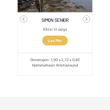
SIMON SENIOR
B
Båter til salgs
Les Mer
Dimensjon: 7,90 x 2,72 x 0,60
D
Hjemmehavn: Kristiansund