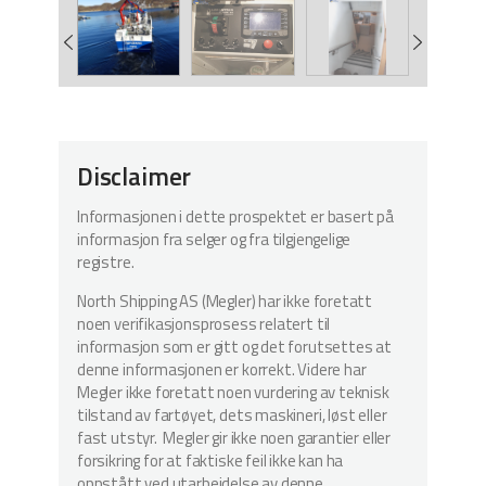
Disclaimer
Informasjonen i dette prospektet er basert på
informasjon fra selger og fra tilgjengelige
registre.
North Shipping AS (Megler) har ikke foretatt
noen verifikasjonsprosess relatert til
informasjon som er gitt og det forutsettes at
denne informasjonen er korrekt. Videre har
Megler ikke foretatt noen vurdering av teknisk
tilstand av fartøyet, dets maskineri, løst eller
fast utstyr. Megler gir ikke noen garantier eller
forsikring for at faktiske feil ikke kan ha
oppstått ved utarbeidelse av denne