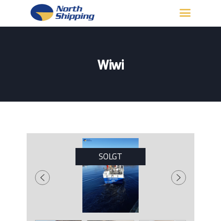
HJEM
OM OSS
Wiwi
FARTØY
FISKERITILLATELSE
KONTAKT OSS
LOGG INN
SOLGT