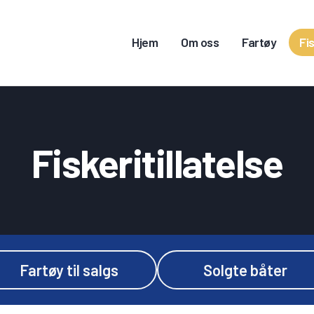
JEM
Hjem
Om oss
Fartøy
Fis
M OSS
ARTØY
ISKERITILLATELSE
Fiskeritillatelse
ONTAKT OSS
OGG INN
Fartøy til salgs
Solgte båter