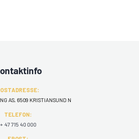
ontaktinfo
POSTADRESSE:
NG AS, 6509 KRISTIANSUND N
TELEFON
:
+ 47 715 40 000
EPOST
: