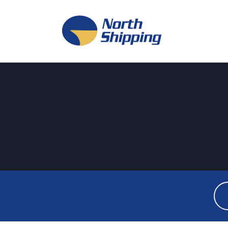
H
O
F
F
K
L