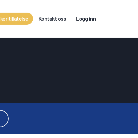
keritillatelse
Kontakt oss
Logg inn