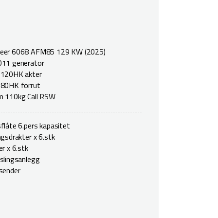
eer 6068 AFM85 129 KW (2025)
011 generator
 120HK akter
 80HK forrut
m 110kg Call RSW
flåte 6.pers kapasitet
ngsdrakter x 6.stk
r x 6.stk
slingsanlegg
sender