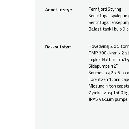
Tennfjord Styring
Annet utstyr:
Sentrifugal spylepum
Sentrifugal lensepum
Ballast tank i bulb 9 
Hovedvinsj 2 x 5 tonn
Dekksutstyr:
TMP 700k kran x 2 s
Triplex Nothaler m/le
Sildepumpe 12″
Snurpevinsj 2 x 6 ton
Lorentzen 1tonn cap
Mjosund 1 ton capst
Øyrekal vinsj 1500 k
JRAS vakuum pumpe. C