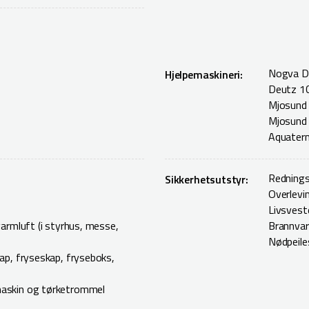
Nogva D
Hjelpemaskineri:
Deutz 1
Mjosund
Mjosund
Aquater
Rednings
Sikkerhetsutstyr:
Overlevi
Livsveste
armluft (i styrhus, messe,
Brannvar
Nødpeile
ap, fryseskap, fryseboks,
askin og tørketrommel