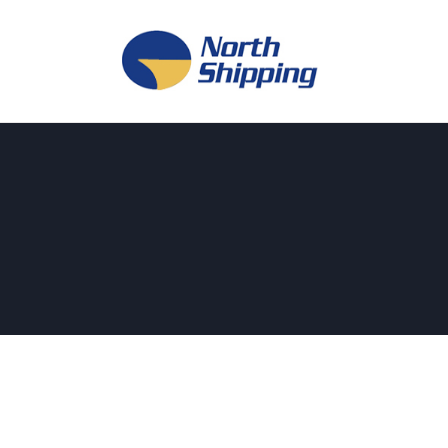
H
O
F
F
K