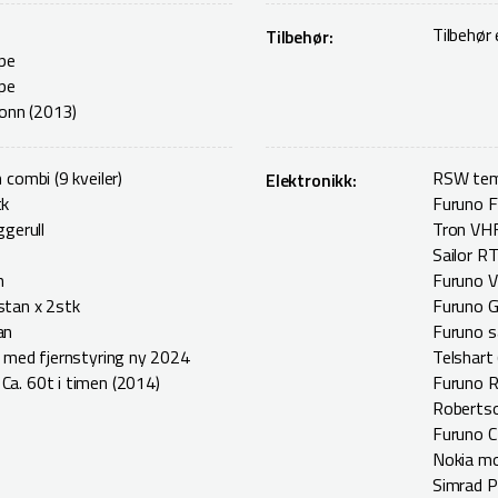
Tilbehør
Tilbehør:
pe
pe
tonn (2013)
 combi (9 kveiler)
RSW tem
Elektronikk:
tk
Furuno F
ggerull
Tron VHF
Sailor R
n
Furuno V
stan x 2stk
Furuno 
an
Furuno s
g med fjernstyring ny 2024
Telshart
a. 60t i timen (2014)
Furuno R
Robertso
Furuno C
Nokia mo
Simrad P