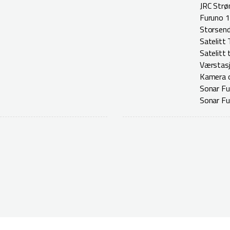
JRC Str
Furuno 1
Storsend
Satelitt
Satelitt 
Værstasj
Kamera 
Sonar Fu
Sonar Fu