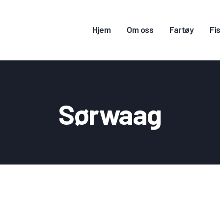
Hjem
Om oss
Fartøy
Fis
JEM
Sørwaag
M OSS
ARTØY
ISKERITILLATELSE
ONTAKT OSS