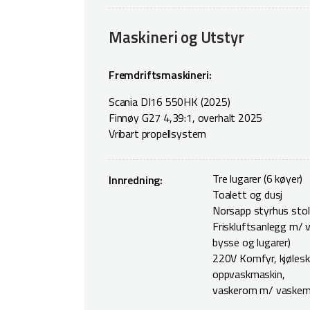
Maskineri og Utstyr
Fremdriftsmaskineri:
Scania DI16 550HK (2025)
Finnøy G27 4,39:1, overhalt 2025
Vribart propellsystem
Tre lugarer (6 køyer)
Innredning:
Toalett og dusj
Norsapp styrhus stol
Friskluftsanlegg m/ v
bysse og lugarer)
220V Komfyr, kjølesk
oppvaskmaskin,
vaskerom m/ vaskem