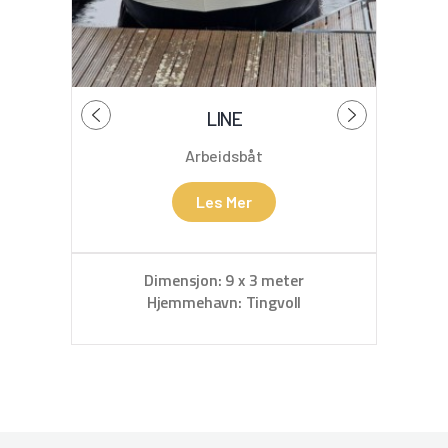
LINE
B
Arbeidsbåt
Les Mer
Dimensjon: 9 x 3 meter
D
Hjemmehavn: Tingvoll