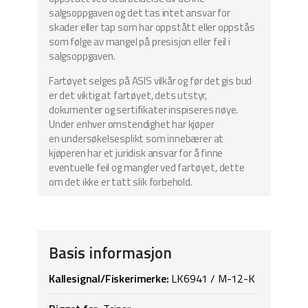
salgsoppgaven og det tas intet ansvar for
skader eller tap som har oppstått eller oppstås
som følge av mangel på presisjon eller feil i
salgsoppgaven.
Fartøyet selges på ASIS vilkår og før det gis bud
er det viktig at fartøyet, dets utstyr,
dokumenter og sertifikater inspiseres nøye.
Under enhver omstendighet har kjøper
en undersøkelsesplikt som innebærer at
kjøperen har et juridisk ansvar for å finne
eventuelle feil og mangler ved fartøyet, dette
om det ikke er tatt slik forbehold.
Basis informasjon
Kallesignal/Fiskerimerke:
LK6941 / M-12-K