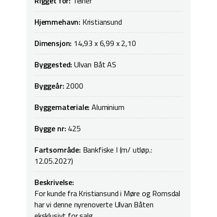
Rigget for:
Teiner
Hjemmehavn:
Kristiansund
Dimensjon:
14,93 x 6,99 x 2,10
Byggested:
Ulvan Båt AS
Byggeår:
2000
Byggemateriale:
Aluminium
Bygge nr:
425
Fartsområde:
Bankfiske I (m/ utløp.:
12.05.2027)
Beskrivelse:
For kunde fra Kristiansund i Møre og Romsdal
har vi denne nyrenoverte Ulvan Båten
eksklusivt for salg.