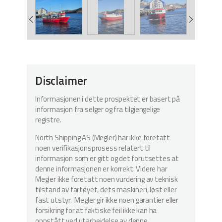
Disclaimer
Informasjonen i dette prospektet er basert på
informasjon fra selger og fra tilgjengelige
registre.
North Shipping AS (Megler) har ikke foretatt
noen verifikasjonsprosess relatert til
informasjon som er gitt og det forutsettes at
denne informasjonen er korrekt. Videre har
Megler ikke foretatt noen vurdering av teknisk
tilstand av fartøyet, dets maskineri, løst eller
fast utstyr. Megler gir ikke noen garantier eller
forsikring for at faktiske feil ikke kan ha
oppstått ved utarbeidelse av denne