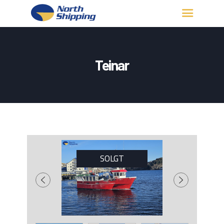
HJEM
OM OSS
Teinar
FARTØY
FISKERITILLATELSE
KONTAKT OSS
LOGG INN
SOLGT