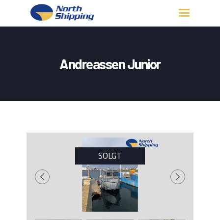
HJEM
OM OSS
Andreassen Junior
FARTØY
FISKERITILLATELSE
KONTAKT OSS
LOGG INN
SOLGT