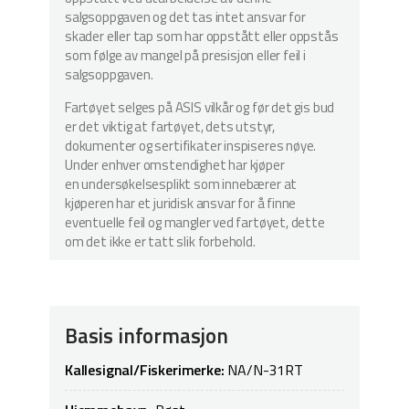
salgsoppgaven og det tas intet ansvar for
skader eller tap som har oppstått eller oppstås
som følge av mangel på presisjon eller feil i
salgsoppgaven.
Fartøyet selges på ASIS vilkår og før det gis bud
er det viktig at fartøyet, dets utstyr,
dokumenter og sertifikater inspiseres nøye.
Under enhver omstendighet har kjøper
en undersøkelsesplikt som innebærer at
kjøperen har et juridisk ansvar for å finne
eventuelle feil og mangler ved fartøyet, dette
om det ikke er tatt slik forbehold.
Basis informasjon
Kallesignal/Fiskerimerke:
NA/N-31RT