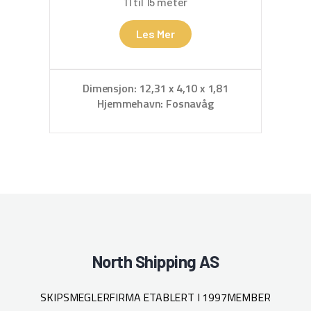
11 til 15 meter
Les Mer
Dimensjon: 12,31 x 4,10 x 1,81
D
Hjemmehavn: Fosnavåg
North Shipping AS
SKIPSMEGLERFIRMA ETABLERT I 1997
MEMBER