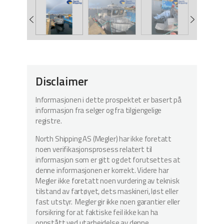
Disclaimer
Informasjonen i dette prospektet er basert på
informasjon fra selger og fra tilgjengelige
registre.
North Shipping AS (Megler) har ikke foretatt
noen verifikasjonsprosess relatert til
informasjon som er gitt og det forutsettes at
denne informasjonen er korrekt. Videre har
Megler ikke foretatt noen vurdering av teknisk
tilstand av fartøyet, dets maskineri, løst eller
fast utstyr. Megler gir ikke noen garantier eller
forsikring for at faktiske feil ikke kan ha
oppstått ved utarbeidelse av denne