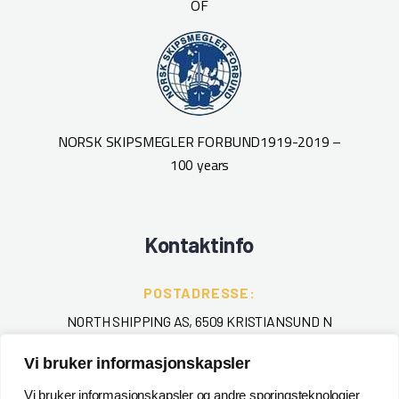
OF
NORSK SKIPSMEGLER FORBUND
1919-2019 –
100 years
Kontaktinfo
POSTADRESSE:
NORTH SHIPPING AS, 6509 KRISTIANSUND N
Vi bruker informasjonskapsler
TELEFON
:
+ 47 715 40 000
Vi bruker informasjonskapsler og andre sporingsteknologier