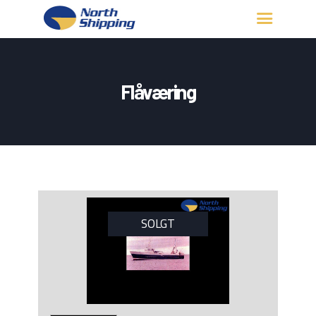
HJEM
OM OSS
Flåværing
FARTØY
FISKERITILLATELSE
KONTAKT OSS
LOGG INN
SOLGT