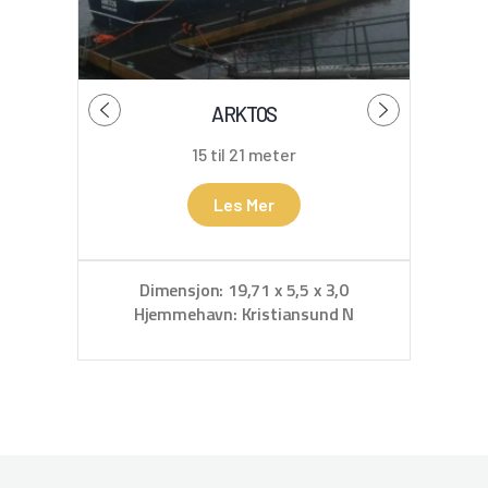
ARKTOS
SA
15 til 21 meter
Les Mer
Dimensjon: 19,71 x 5,5 x 3,0
D
Hjemmehavn: Kristiansund N