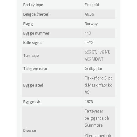
Fartøy type
Fiskebåt
Lengde (meter)
46,56
Flagg
Norway
Bygge nummer
110
Kalle signal
LHYX
596 GT, 178 NT,
Tonnasje
406 MDWT
Tidligere navn
Gudbjartur
Flekkefjord Slipp
Bygge sted
& Maskinfabrikk
AS
Bygget år
1973
Fartøyet er
beliggende på
Sunnmøre
Diverse
Ytterlig med info