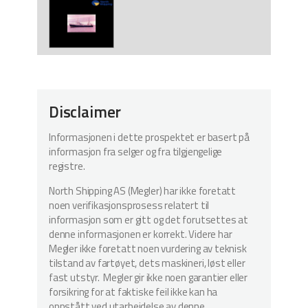
Disclaimer
Informasjonen i dette prospektet er basert på
informasjon fra selger og fra tilgjengelige
registre.
North Shipping AS (Megler) har ikke foretatt
noen verifikasjonsprosess relatert til
informasjon som er gitt og det forutsettes at
denne informasjonen er korrekt. Videre har
Megler ikke foretatt noen vurdering av teknisk
tilstand av fartøyet, dets maskineri, løst eller
fast utstyr. Megler gir ikke noen garantier eller
forsikring for at faktiske feil ikke kan ha
oppstått ved utarbeidelse av denne