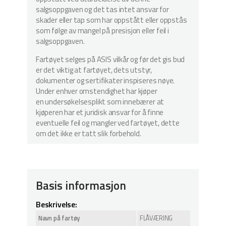
salgsoppgaven og det tas intet ansvar for
skader eller tap som har oppstått eller oppstås
som følge av mangel på presisjon eller feil i
salgsoppgaven.
Fartøyet selges på ASIS vilkår og før det gis bud
er det viktig at fartøyet, dets utstyr,
dokumenter og sertifikater inspiseres nøye.
Under enhver omstendighet har kjøper
en undersøkelsesplikt som innebærer at
kjøperen har et juridisk ansvar for å finne
eventuelle feil og mangler ved fartøyet, dette
om det ikke er tatt slik forbehold.
Basis informasjon
Beskrivelse:
Navn på fartøy
FLÅVÆRING