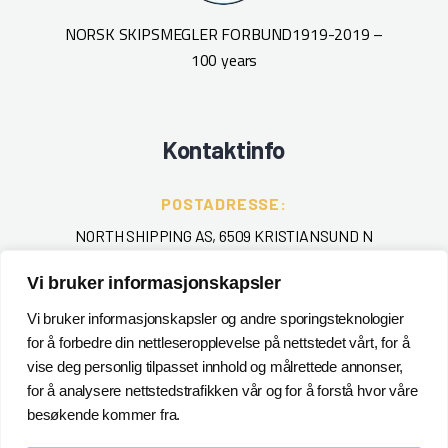
NORSK SKIPSMEGLER FORBUND
1919-2019 –
100 years
Kontaktinfo
POSTADRESSE:
NORTH SHIPPING AS, 6509 KRISTIANSUND N
Vi bruker informasjonskapsler
TELEFON
:
+ 47 715 40 000
Vi bruker informasjonskapsler og andre sporingsteknologier
for å forbedre din nettleseropplevelse på nettstedet vårt, for å
EPOST
:
vise deg personlig tilpasset innhold og målrettede annonser,
for å analysere nettstedstrafikken vår og for å forstå hvor våre
POSTMASTER@NORTHSHIPPING.NO
besøkende kommer fra.