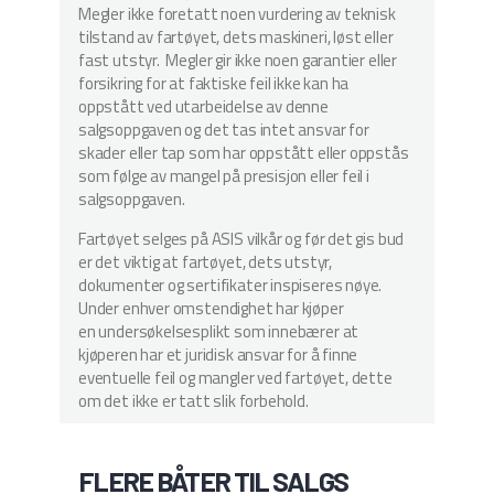
Megler ikke foretatt noen vurdering av teknisk
tilstand av fartøyet, dets maskineri, løst eller
fast utstyr. Megler gir ikke noen garantier eller
forsikring for at faktiske feil ikke kan ha
oppstått ved utarbeidelse av denne
salgsoppgaven og det tas intet ansvar for
skader eller tap som har oppstått eller oppstås
som følge av mangel på presisjon eller feil i
salgsoppgaven.
Fartøyet selges på ASIS vilkår og før det gis bud
er det viktig at fartøyet, dets utstyr,
dokumenter og sertifikater inspiseres nøye.
Under enhver omstendighet har kjøper
en undersøkelsesplikt som innebærer at
kjøperen har et juridisk ansvar for å finne
eventuelle feil og mangler ved fartøyet, dette
om det ikke er tatt slik forbehold.
FLERE BÅTER TIL SALGS