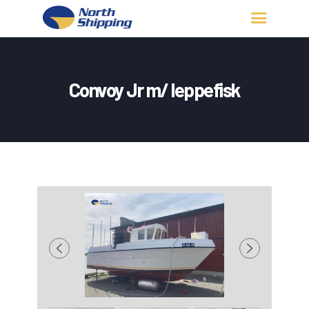
HJEM
OM OSS
Convoy Jr m/ leppefisk
FARTØY
FISKERITILLATELSE
KONTAKT OSS
LOGG INN