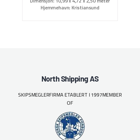
Dimensjon: 10,99 x 4,72 x 2,50 meter
D
Hjemmehavn: Kristiansund
North Shipping AS
SKIPSMEGLERFIRMA ETABLERT I 1997
MEMBER
OF