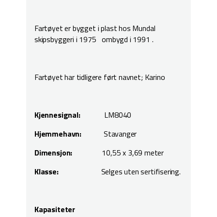
Fartøyet er bygget i plast hos Mundal
skipsbyggeri i 1975 ombygd i 1991 .
Fartøyet har tidligere ført navnet; Karino
Kjennesignal:
LM8040
Hjemmehavn:
Stavanger
Dimensjon:
10,55 x 3,69 meter
Klasse:
Selges uten sertifisering.
Kapasiteter