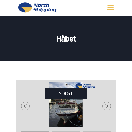
HJEM
OM OSS
Håbet
FARTØY
FISKERITILLATELSE
KONTAKT OSS
LOGG INN
SOLGT