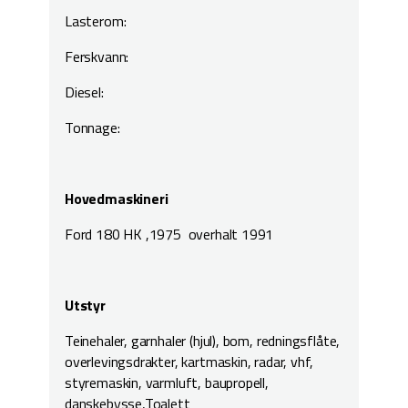
Lasterom:
Ferskvann:
Diesel:
Tonnage:
Hovedmaskineri
Ford 180 HK ,1975 overhalt 1991
Utstyr
Teinehaler, garnhaler (hjul), bom, redningsflåte,
overlevingsdrakter, kartmaskin, radar, vhf,
styremaskin, varmluft, baupropell,
danskebysse,Toalett