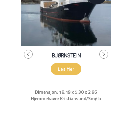
BJØRNSTEIN
Les Mer
Dimensjon: 18,19 x 5,30 x 2,96
D
Hjemmehavn: Kristiansund/Smøla
Hje