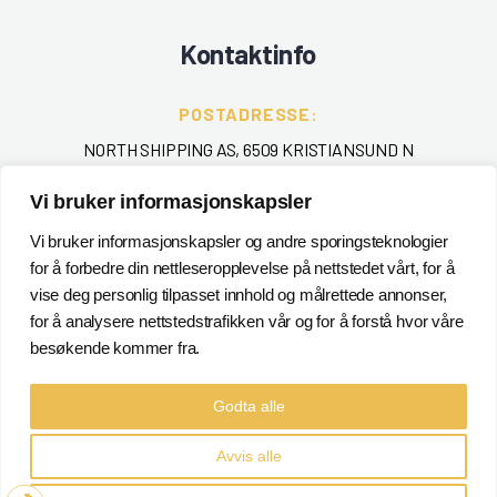
Kontaktinfo
POSTADRESSE:
NORTH SHIPPING AS, 6509 KRISTIANSUND N
Vi bruker informasjonskapsler
TELEFON
:
+ 47 715 40 000
Vi bruker informasjonskapsler og andre sporingsteknologier
for å forbedre din nettleseropplevelse på nettstedet vårt, for å
EPOST
:
vise deg personlig tilpasset innhold og målrettede annonser,
for å analysere nettstedstrafikken vår og for å forstå hvor våre
POSTMASTER@NORTHSHIPPING.NO
besøkende kommer fra.
Godta alle
Avvis alle