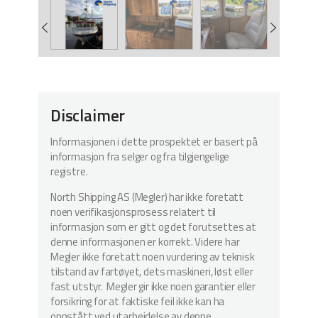
Disclaimer
Informasjonen i dette prospektet er basert på
informasjon fra selger og fra tilgjengelige
registre.
North Shipping AS (Megler) har ikke foretatt
noen verifikasjonsprosess relatert til
informasjon som er gitt og det forutsettes at
denne informasjonen er korrekt. Videre har
Megler ikke foretatt noen vurdering av teknisk
tilstand av fartøyet, dets maskineri, løst eller
fast utstyr. Megler gir ikke noen garantier eller
forsikring for at faktiske feil ikke kan ha
oppstått ved utarbeidelse av denne