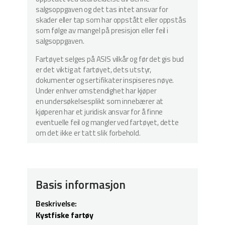
salgsoppgaven og det tas intet ansvar for
skader eller tap som har oppstått eller oppstås
som følge av mangel på presisjon eller feil i
salgsoppgaven.
Fartøyet selges på ASIS vilkår og før det gis bud
er det viktig at fartøyet, dets utstyr,
dokumenter og sertifikater inspiseres nøye.
Under enhver omstendighet har kjøper
en undersøkelsesplikt som innebærer at
kjøperen har et juridisk ansvar for å finne
eventuelle feil og mangler ved fartøyet, dette
om det ikke er tatt slik forbehold.
Basis informasjon
Beskrivelse:
Kystfiske fartøy