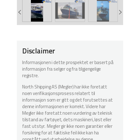
Disclaimer
Informasjonen i dette prospektet er basert på
informasjon fra selger og fra tilgjengelige
registre.
North Shipping AS (Megler) har ikke foretatt
noen verifikasjonsprosess relatert til
informasjon som er gitt og det forutsettes at
denne informasjonen er korrekt. Videre har
Megler ikke foretatt noen vurdering av teknisk
tilstand av fartøyet, dets maskineri, løst eller
fast utstyr. Megler gir ikke noen garantier eller
forsikring for at faktiske feil ikke kan ha
oppstått ved utarbeidelse av denne