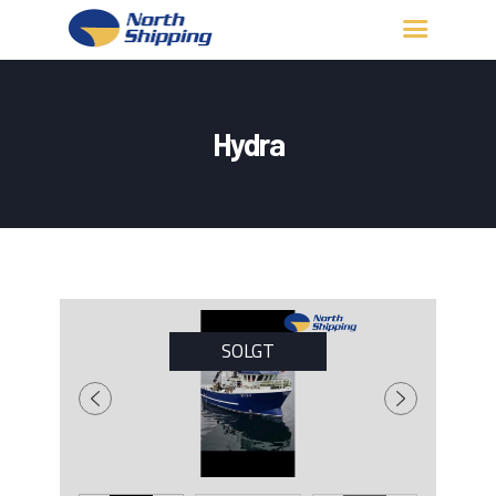
HJEM
OM OSS
Hydra
FARTØY
FISKERITILLATELSE
KONTAKT OSS
LOGG INN
SOLGT