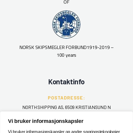
OF
NORSK SKIPSMEGLER FORBUND
1919-2019 –
100 years
Kontaktinfo
POSTADRESSE:
NORTH SHIPPING AS, 6509 KRISTIANSUND N
Vi bruker informasjonskapsler
TELEFON
:
+ 47 715 40 000
Vi bruker informasjonskapsler og andre sporingsteknologier