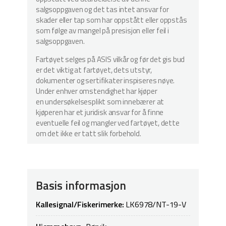
salgsoppgaven og det tas intet ansvar for
skader eller tap som har oppstått eller oppstås
som følge av mangel på presisjon eller feil i
salgsoppgaven.
Fartøyet selges på ASIS vilkår og før det gis bud
er det viktig at fartøyet, dets utstyr,
dokumenter og sertifikater inspiseres nøye.
Under enhver omstendighet har kjøper
en undersøkelsesplikt som innebærer at
kjøperen har et juridisk ansvar for å finne
eventuelle feil og mangler ved fartøyet, dette
om det ikke er tatt slik forbehold.
Basis informasjon
Kallesignal/Fiskerimerke:
LK6978/NT-19-V