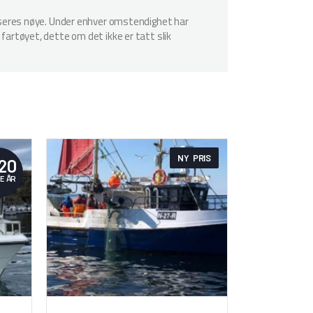
spiseres nøye. Under enhver omstendighet har
 fartøyet, dette om det ikke er tatt slik
NY PRIS
20
E ÅR