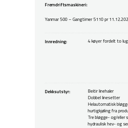
Fremdriftsmaskineri:
Yanmar 500 – Gangtimer 5110 pr 11.12.20
4 køyer fordelt to lug
Innredning:
Beitir linehaler
Dekksutstyr:
Dobbel linesetter
Helautomatisk bløgg
hurtigkjøling fra pro
Tre bløgge- og/eller s
hydraulisk hev- og s