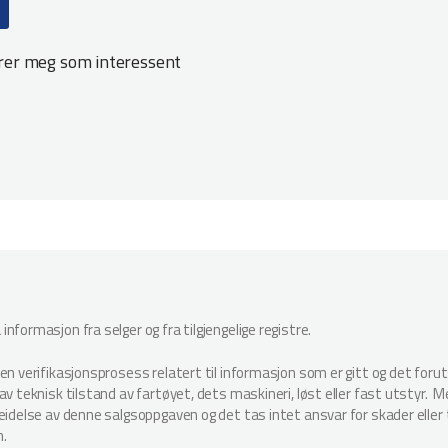
trer meg som interessent
nformasjon fra selger og fra tilgjengelige registre.
oen verifikasjonsprosess relatert til informasjon som er gitt og det for
v teknisk tilstand av fartøyet, dets maskineri, løst eller fast utstyr. Megl
beidelse av denne salgsoppgaven og det tas intet ansvar for skader elle
n.