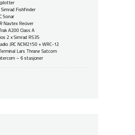
tplotter
 Simrad Fishfinder
C Sonar
R Navtex Reciver
rak A200 Class A
os 2 x Simrad RS35
adio JRC NCM2150 + WRC-12
 Terminal Lars Thrane Satcom
ntercom – 6 stasjoner