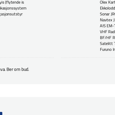
yis (flytende is
Olex Kar
ikasjonssystem
Ekkolodd
igasjonsutstyr
Sonar JR
Navtex J
AIS EM-T
VHF Radi
BF/HF R
Satelitt
Furuno I
va. Ber om bud.