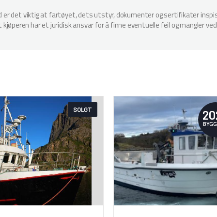
ud er det viktig at fartøyet, dets utstyr, dokumenter og sertifikater in
jøperen har et juridisk ansvar for å finne eventuelle feil og mangler ved
SOLGT
20
BYGG