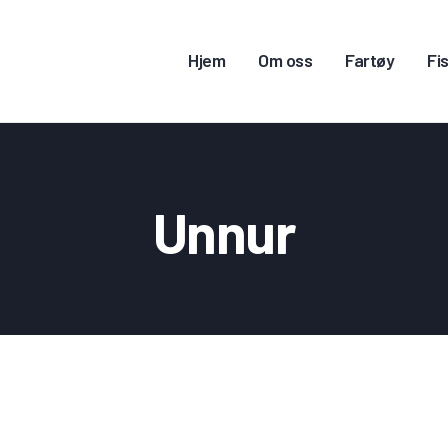
JEM
Hjem
Om oss
Fartøy
Fis
M OSS
ARTØY
ISKERITILLATELSE
Unnur
ONTAKT OSS
OGG INN