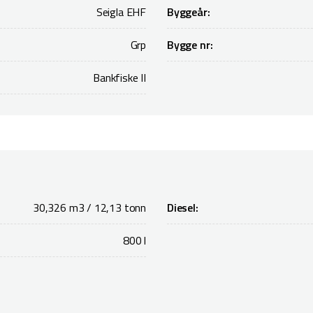
Seigla EHF
Byggeår:
Grp
Bygge nr:
Bankfiske II
30,326 m3 / 12,13 tonn
Diesel:
800 l