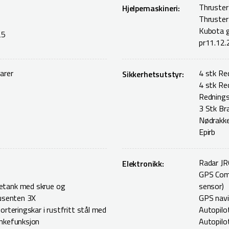
Thruster
Hjelpemaskineri:
Thruster
Kubota 
25
pr11.12
arer
4 stk Re
Sikkerhetsutstyr:
4 stk Re
Rednings
3 Stk Br
Nødrakke
Epirb
Radar JR
Elektronikk:
GPS Com
etank med skrue og
sensor)
dusenten 3X
GPS navi
orteringskar i rustfritt stål med
Autopilo
enkefunksjon
Autopilo