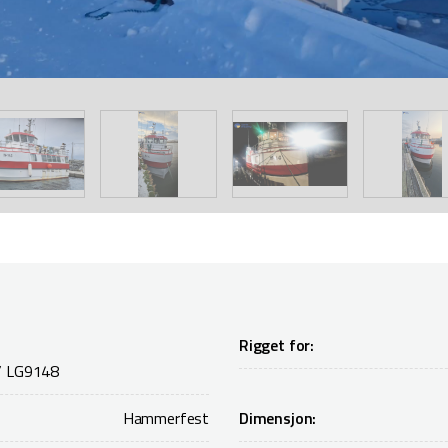
Rigget for:
/ LG9148
Hammerfest
Dimensjon: