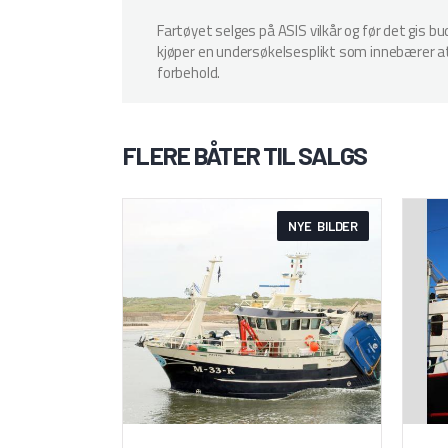
Fartøyet selges på ASIS vilkår og før det gis b
kjøper en undersøkelsesplikt som innebærer at k
forbehold.
FLERE BÅTER TIL SALGS
NYE BILDER