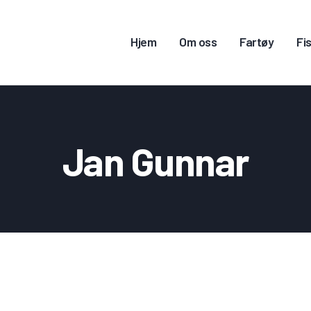
JEM
Hjem
Om oss
Fartøy
Fis
M OSS
ARTØY
ISKERITILLATELSE
Jan Gunnar
ONTAKT OSS
OGG INN