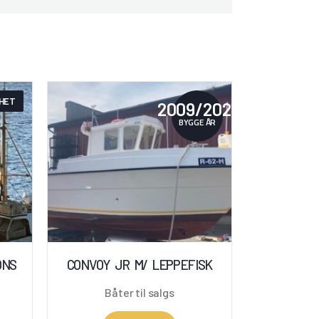
HET
2009/2021
BYGGE ÅR
ONS
CONVOY JR M/ LEPPEFISK
Båter til salgs