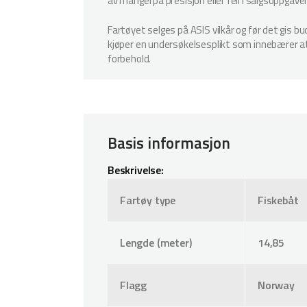
av mangel på presisjon eller feil i salgsoppgave
Fartøyet selges på ASIS vilkår og før det gis b
kjøper en undersøkelsesplikt som innebærer at k
forbehold.
Basis informasjon
Beskrivelse:
Fartøy type
Fiskebåt
Lengde (meter)
14,85
Flagg
Norway