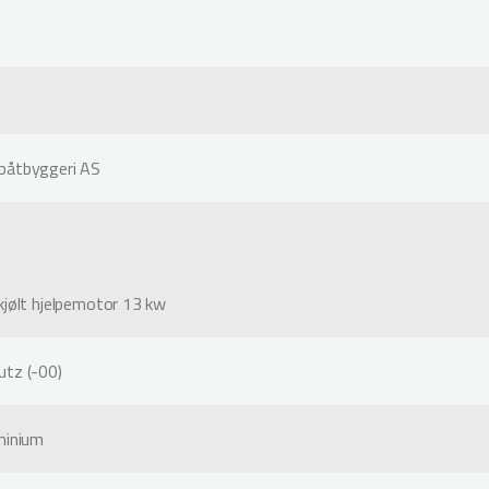
båtbyggeri AS
kjølt hjelpemotor 13 kw
tz (-00)
minium