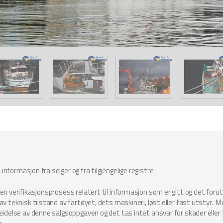
nformasjon fra selger og fra tilgjengelige registre.
oen verifikasjonsprosess relatert til informasjon som er gitt og det for
v teknisk tilstand av fartøyet, dets maskineri, løst eller fast utstyr. Megl
beidelse av denne salgsoppgaven og det tas intet ansvar for skader elle