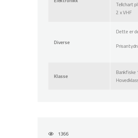
Elektronikk
Tellchart p
2 x VHF
Dette er d
Diverse
Prisantydn
Bankfiske 1
Klasse
Hovedklass
1366