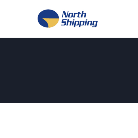
H
O
F
F
K
L