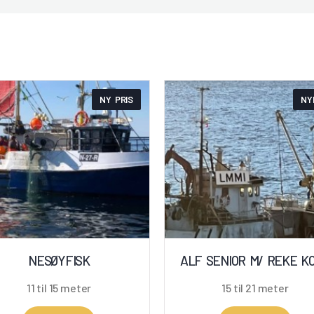
NY PRIS
NY
NESØYFISK
ALF SENIOR M/ REKE K
11 til 15 meter
15 til 21 meter