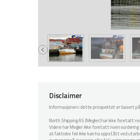
Disclaimer
Informasjonen i dette prospektet er basert på i
North Shipping AS (Megler) har ikke foretatt n
Videre har Megler ikke foretatt noen vurdering a
at faktiske feil ikke kan ha oppstått ved utar