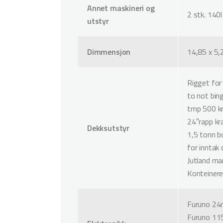
Annet maskineri og
2 stk. 140l
utstyr
Dimmensjon
14,85 x 5,
Rigget for
to not bing
tmp 500 k
24″rapp kr
Dekksutstyr
1,5 tonn 
for inntak 
Jutland ma
Konteinere 
Furuno 24m
Furuno 11