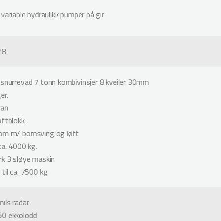
 variable hydraulikk pumper på gir
28
 snurrevad 7 tonn kombivinsjer 8 kveiler 30mm
er.
ran
aftblokk
bom m/ bomsving og løft
ca. 4000 kg.
rk 3 sløye maskin
til ca. 7500 kg
ils radar
50 ekkolodd