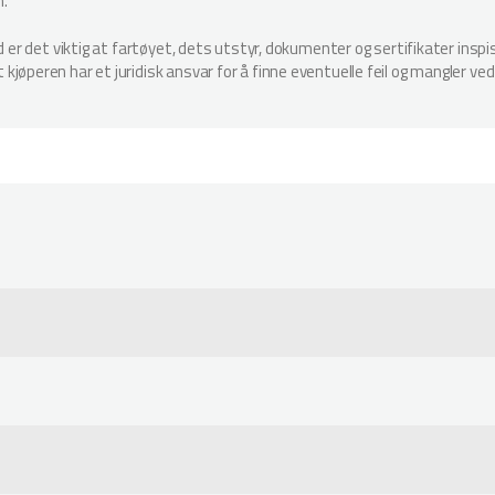
n.
ud er det viktig at fartøyet, dets utstyr, dokumenter og sertifikater in
jøperen har et juridisk ansvar for å finne eventuelle feil og mangler ved