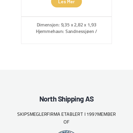
Les Mer
Dimensjon: 9,35 x 2,82 x 1,93
Hjemmehavn: Sandnessjøen /
Hje
Leirfjord
North Shipping AS
SKIPSMEGLERFIRMA ETABLERT I 1997
MEMBER
OF