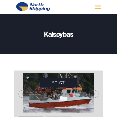
HJEM
OM OSS
Kalsøybas
FARTØY
FISKERITILLATELSE
KONTAKT OSS
LOGG INN
SOLGT