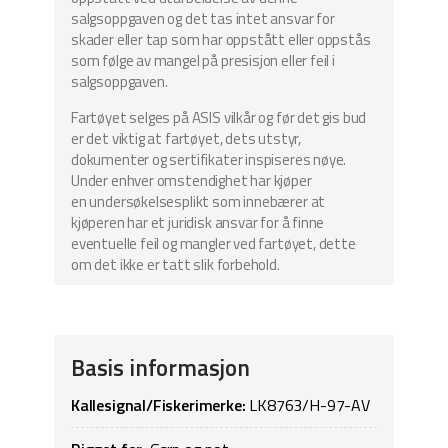
salgsoppgaven og det tas intet ansvar for
skader eller tap som har oppstått eller oppstås
som følge av mangel på presisjon eller feil i
salgsoppgaven.
Fartøyet selges på ASIS vilkår og før det gis bud
er det viktig at fartøyet, dets utstyr,
dokumenter og sertifikater inspiseres nøye.
Under enhver omstendighet har kjøper
en undersøkelsesplikt som innebærer at
kjøperen har et juridisk ansvar for å finne
eventuelle feil og mangler ved fartøyet, dette
om det ikke er tatt slik forbehold.
Basis informasjon
Kallesignal/Fiskerimerke:
LK8763/H-97-AV