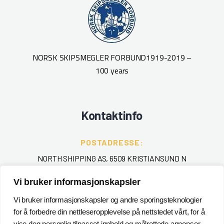
NORSK SKIPSMEGLER FORBUND
1919-2019 –
100 years
Kontaktinfo
POSTADRESSE:
NORTH SHIPPING AS, 6509 KRISTIANSUND N
Vi bruker informasjonskapsler
TELEFON
:
+ 47 715 40 000
Vi bruker informasjonskapsler og andre sporingsteknologier
for å forbedre din nettleseropplevelse på nettstedet vårt, for å
EPOST
:
vise deg personlig tilpasset innhold og målrettede annonser,