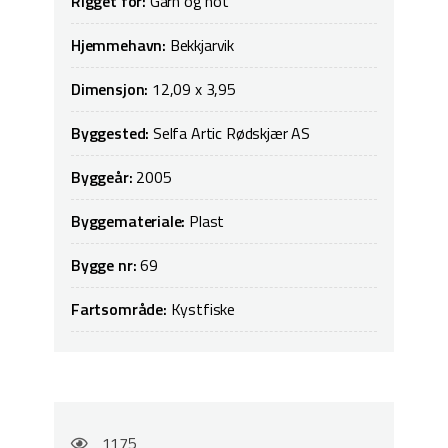
Rigget for:
Garn og not
Hjemmehavn:
Bekkjarvik
Dimensjon:
12,09 x 3,95
Byggested:
Selfa Artic Rødskjær AS
Byggeår:
2005
Byggemateriale:
Plast
Bygge nr:
69
Fartsområde:
Kystfiske
1175