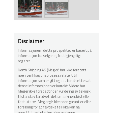
Disclaimer
Informasjonen i dette prospektet er basert på
informasjon fra selger og fra tilgjengelige
registre.
North Shipping AS (Megler) har ikke foretatt
noen verifikasjonsprosess relatert til
informasjon som er gitt og det forutsettes at
denne informasjonen er korrekt. Videre har
Megler ikke foretatt noen vurdering av teknisk
tilstand av fartøyet, dets maskineri, løst eller
fast utstyr. Megler gir ikke noen garantier eller
forsikring for at faktiske feil ikke kan ha
oppstått ved utarbeidelse av denne