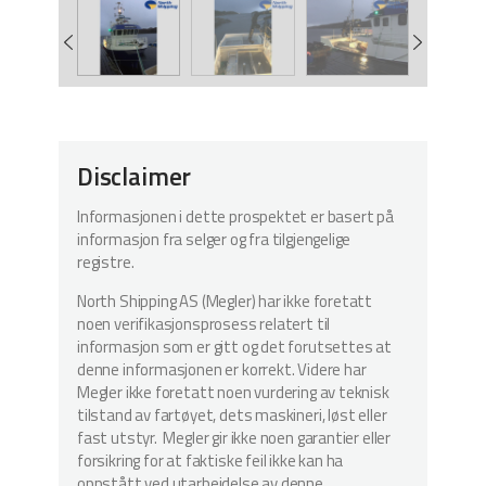
Disclaimer
Informasjonen i dette prospektet er basert på
informasjon fra selger og fra tilgjengelige
registre.
North Shipping AS (Megler) har ikke foretatt
noen verifikasjonsprosess relatert til
informasjon som er gitt og det forutsettes at
denne informasjonen er korrekt. Videre har
Megler ikke foretatt noen vurdering av teknisk
tilstand av fartøyet, dets maskineri, løst eller
fast utstyr. Megler gir ikke noen garantier eller
forsikring for at faktiske feil ikke kan ha
oppstått ved utarbeidelse av denne