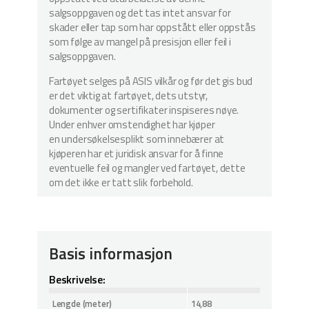
salgsoppgaven og det tas intet ansvar for
skader eller tap som har oppstått eller oppstås
som følge av mangel på presisjon eller feil i
salgsoppgaven.
Fartøyet selges på ASIS vilkår og før det gis bud
er det viktig at fartøyet, dets utstyr,
dokumenter og sertifikater inspiseres nøye.
Under enhver omstendighet har kjøper
en undersøkelsesplikt som innebærer at
kjøperen har et juridisk ansvar for å finne
eventuelle feil og mangler ved fartøyet, dette
om det ikke er tatt slik forbehold.
Basis informasjon
Beskrivelse:
Lengde (meter)
14,88