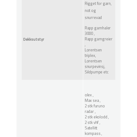
Rigget for garn,
not og
snurrevad
Rapp garnhaler
3000 ,
Rapp garngreier
Dekksutstyr
,
Lorentsen
triplex,
Lorentsen
snurpevinsj,
Sildpumpe etc
olex ,
Max sea ,
2 stk furuno
radar ,
2 stk ekolodd ,
2 stk vhf ,
Satellitt
kompass ,