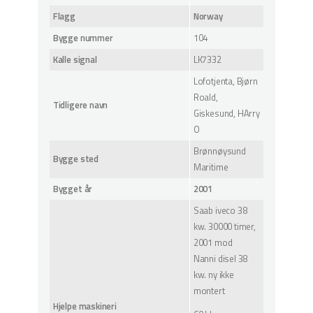
Flagg
Norway
Bygge nummer
104
Kalle signal
LK7332
Lofotjenta, Bjørn
Roald,
Tidligere navn
Giskesund, HArry
O
Brønnøysund
Bygge sted
Maritime
Bygget år
2001
Saab iveco 38
kw. 30000 timer,
2001 mod
Nanni disel 38
kw. ny ikke
montert
Hjelpe maskineri