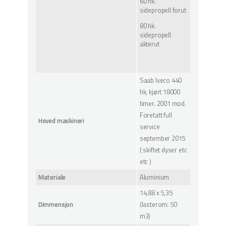
60 hk.
sidepropell forut
80 hk.
sidepropell
akterut
Saab Iveco 440
hk, kjørt 18000
timer. 2001 mod.
Foretatt full
Hoved maskineri
service
september 2015
( skiftet dyser etc
etc )
Materiale
Aluminium
14,88 x 5,35
Dimmensjon
(lasterom: 50
m3)