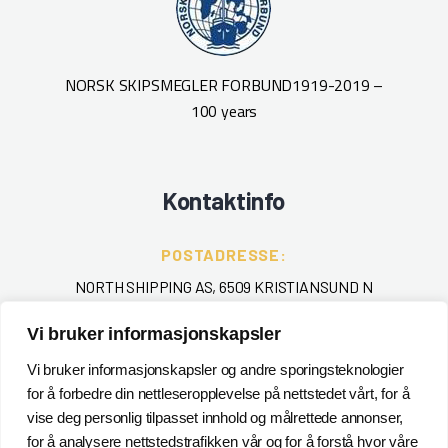
NORSK SKIPSMEGLER FORBUND
1919-2019 –
100 years
Kontaktinfo
POSTADRESSE:
NORTH SHIPPING AS, 6509 KRISTIANSUND N
Vi bruker informasjonskapsler
TELEFON
:
+ 47 715 40 000
Vi bruker informasjonskapsler og andre sporingsteknologier
for å forbedre din nettleseropplevelse på nettstedet vårt, for å
EPOST
:
vise deg personlig tilpasset innhold og målrettede annonser,
for å analysere nettstedstrafikken vår og for å forstå hvor våre
POSTMASTER@NORTHSHIPPING.NO