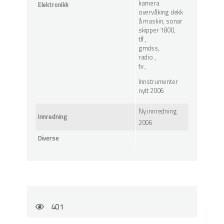
kamera
Elektronikk
overvåking dekk
å maskin, sonar
skipper 1800,
tlf ,
gmdss,
radio ,
tv ,
Innstrumenter
nytt 2006
Ny innredning
Innredning
2006
Diverse
401