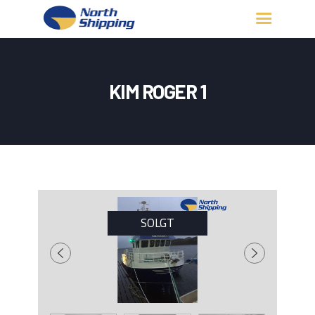
HJEM
OM OSS
KIM ROGER 1
FARTØY
FISKERITILLATELSE
KONTAKT OSS
LOGG INN
SOLGT