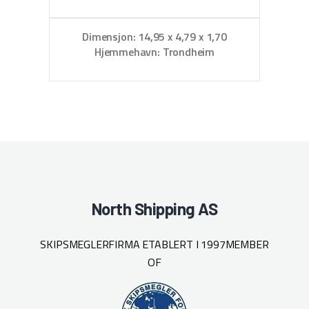
Dimensjon: 14,95 x 4,79 x 1,70
Dim
Hjemmehavn: Trondheim
North Shipping AS
SKIPSMEGLERFIRMA ETABLERT I 1997
MEMBER
OF