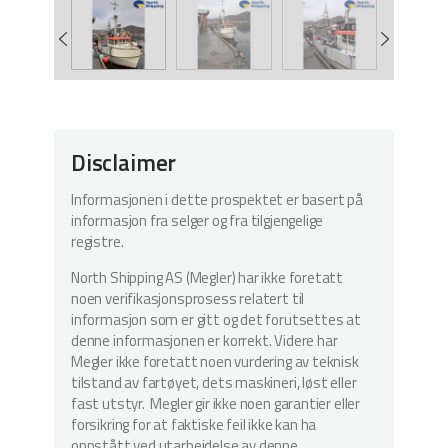
Disclaimer
Informasjonen i dette prospektet er basert på
informasjon fra selger og fra tilgjengelige
registre.
North Shipping AS (Megler) har ikke foretatt
noen verifikasjonsprosess relatert til
informasjon som er gitt og det forutsettes at
denne informasjonen er korrekt. Videre har
Megler ikke foretatt noen vurdering av teknisk
tilstand av fartøyet, dets maskineri, løst eller
fast utstyr. Megler gir ikke noen garantier eller
forsikring for at faktiske feil ikke kan ha
oppstått ved utarbeidelse av denne