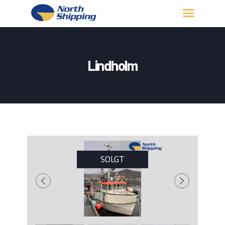
HJEM
OM OSS
Lindholm
FARTØY
FISKERITILLATELSE
KONTAKT OSS
LOGG INN
SOLGT