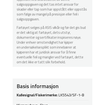
salgsoppgaven og det tas intet ansvar for
skader eller tap som har oppstått eller oppstås
som følge av mangel på presisjon eller feil i
salgsoppgaven.
Fartøyet selges på ASIS vilkår og før det gis bud
er det viktig at fartøyet, dets utstyr,
dokumenter og sertifikater inspiseres nøye.
Under enhver omstendighet har kjøper
en undersøkelsesplikt som innebærer at
kjøperen har et juridisk ansvar for å finne
eventuelle feil og mangler ved fartøyet, dette
om det ikke er tatt slik forbehold.
Basis informasjon
Kallesignal/Fiskerimerke:
LK5543/SF-1-B