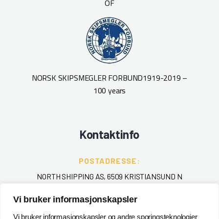
OF
NORSK SKIPSMEGLER FORBUND
1919-2019 –
100 years
Kontaktinfo
POSTADRESSE:
NORTH SHIPPING AS, 6509 KRISTIANSUND N
Vi bruker informasjonskapsler
TELEFON
:
+ 47 715 40 000
Vi bruker informasjonskapsler og andre sporingsteknologier