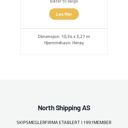
Båter til salgs
Les Mer
Dimensjon: 10,34 x 3,27 m
Hjemmehavn: Herøy
Hje
North Shipping AS
SKIPSMEGLERFIRMA ETABLERT I 1997
MEMBER