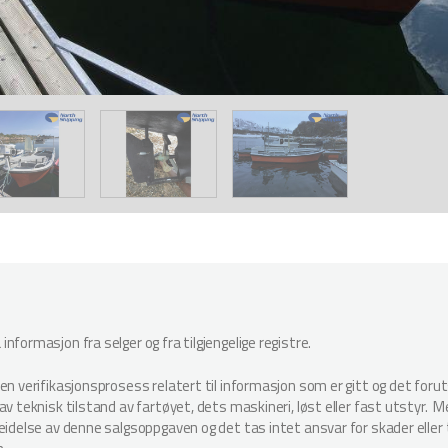
nformasjon fra selger og fra tilgjengelige registre.
oen verifikasjonsprosess relatert til informasjon som er gitt og det for
v teknisk tilstand av fartøyet, dets maskineri, løst eller fast utstyr. Megl
beidelse av denne salgsoppgaven og det tas intet ansvar for skader elle