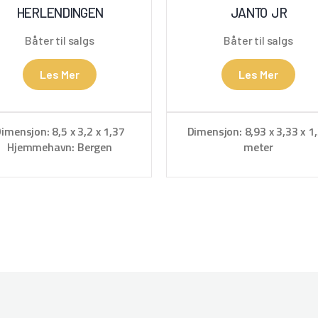
HERLENDINGEN
JANTO JR
Båter til salgs
Båter til salgs
Les Mer
Les Mer
imensjon: 8,5 x 3,2 x 1,37
Dimensjon: 8,93 x 3,33 x 1
Hjemmehavn: Bergen
meter
Hjemmehavn: Molde