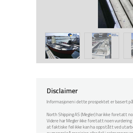
Disclaimer
Informasjonen i dette prospektet er basert på i
North Shipping AS (Megler) har ikke foretatt n
Videre har Megler ikke foretatt noen vurdering a
at faktiske feil ikke kan ha oppstått ved utar