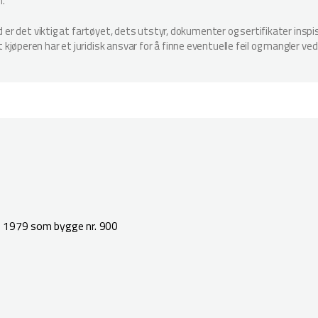
n.
ud er det viktig at fartøyet, dets utstyr, dokumenter og sertifikater in
jøperen har et juridisk ansvar for å finne eventuelle feil og mangler ved
i 1979 som bygge nr. 900