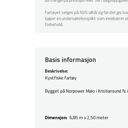
av mangel på presisjon eller feil i salgsoppgave
Fartøyet selges på ASIS vilkår og før det gis b
kjøper en undersøkelsesplikt som innebærer at k
forbehold.
Basis informasjon
Beskrivelse:
Kystfiske fartøy
Bygget på Norpower Malo i Kristiansund N. 
Dimensjon:
6,85 m x 2,50 meter