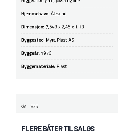
Rigget for:
garn, juksa og line
Hjemmehavn:
Ålesund
Dimensjon:
7,543 x 2,45 x 1,13
Byggested:
Myra Plast AS
Byggeår:
1976
Byggemateriale:
Plast
835
FLERE BÅTER TIL SALGS