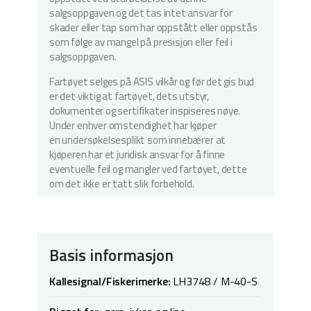
salgsoppgaven og det tas intet ansvar for
skader eller tap som har oppstått eller oppstås
som følge av mangel på presisjon eller feil i
salgsoppgaven.
Fartøyet selges på ASIS vilkår og før det gis bud
er det viktig at fartøyet, dets utstyr,
dokumenter og sertifikater inspiseres nøye.
Under enhver omstendighet har kjøper
en undersøkelsesplikt som innebærer at
kjøperen har et juridisk ansvar for å finne
eventuelle feil og mangler ved fartøyet, dette
om det ikke er tatt slik forbehold.
Basis informasjon
Kallesignal/Fiskerimerke:
LH3748 / M-40-S