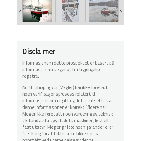
Disclaimer
Informasjonen i dette prospektet er basert på
informasjon fra selger og fra tilgjengelige
registre.
North Shipping AS (Megler) har ikke foretatt
noen verifikasjonsprosess relatert til
informasjon som er gitt og det forutsettes at
denne informasjonen er korrekt. Videre har
Megler ikke foretatt noen vurdering av teknisk
tilstand av fartøyet, dets maskineri, løst eller
fast utstyr. Megler gir ikke noen garantier eller
forsikring for at faktiske feil ikke kan ha
oppstått ved utarbeidelse av denne