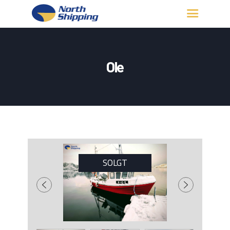
HJEM
OM OSS
Ole
FARTØY
FISKERITILLATELSE
KONTAKT OSS
LOGG INN
SOLGT