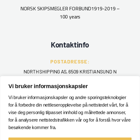
furu
NORSK SKIPSMEGLER FORBUND
1919-2019 –
Ra
100 years
In
Toale
Kontaktinfo
POSTADRESSE:
NORTH SHIPPING AS, 6509 KRISTIANSUND N
Vi bruker informasjonskapsler
TELEFON
:
+ 47 715 40 000
Vi bruker informasjonskapsler og andre sporingsteknologier
for å forbedre din nettleseropplevelse på nettstedet vårt, for å
EPOST
:
vise deg personlig tilpasset innhold og målrettede annonser,
for å analysere nettstedstrafikken vår og for å forstå hvor våre
POSTMASTER@NORTHSHIPPING.NO
besøkende kommer fra.