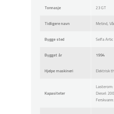
Tonnasje
23 GT
Tidligere navn
Metind, Vår
Bygge sted
Selfa Arti
Bygget år
1994
Hjelpe maskineri
Elektrisk th
Lasterom:
Kapasiteter
Diesel: 200
Ferskvann: 