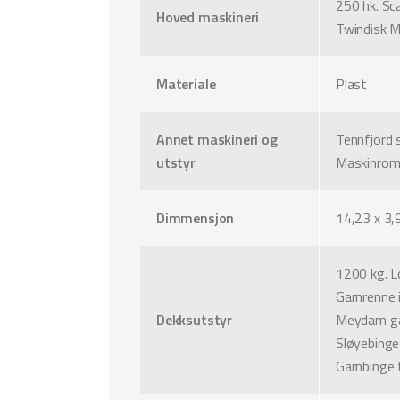
250 hk. Sca
Hoved maskineri
Twindisk M
Materiale
Plast
Annet maskineri og
Tennfjord s
utstyr
Maskinrom
Dimmensjon
14,23 x 3,
1200 kg. L
Garnrenne 
Dekksutstyr
Meydam ga
Sløyebinge
Garnbinge 