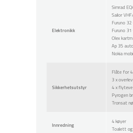
Simrad EQ4
Sailor VHF
Furuno 32
Elektronikk
Furuno 31
Olex kartm
Ap 35 auto
Nokia mobil
Flåte for 
3 x overle
Sikkerhetsutstyr
4 x flytev
Pyrogen br
Tronsat nø
4 køyer
Innredning
Toalett og