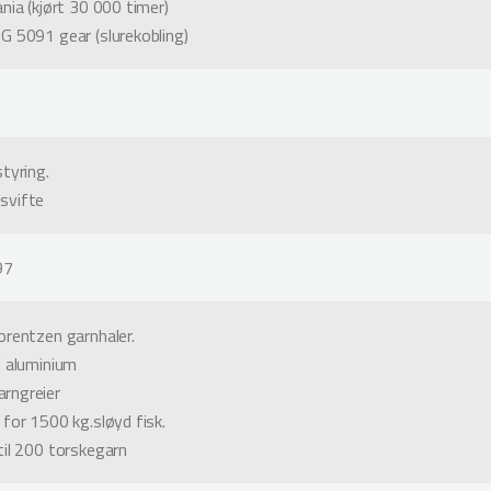
nia (kjørt 30 000 timer)
G 5091 gear (slurekobling)
tyring.
svifte
97
orentzen garnhaler.
i aluminium
rngreier
 for 1500 kg.sløyd fisk.
til 200 torskegarn