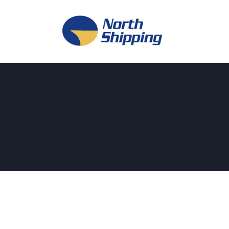
H
O
F
F
K
L