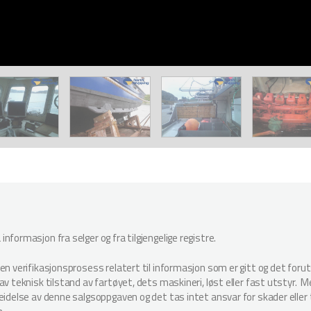
nformasjon fra selger og fra tilgjengelige registre.
oen verifikasjonsprosess relatert til informasjon som er gitt og det for
v teknisk tilstand av fartøyet, dets maskineri, løst eller fast utstyr. Megl
beidelse av denne salgsoppgaven og det tas intet ansvar for skader elle