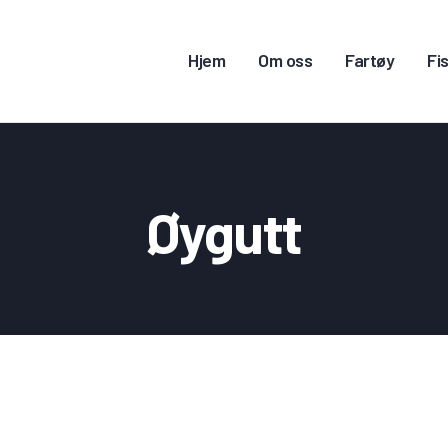
JEM
Hjem
Om oss
Fartøy
Fis
M OSS
ARTØY
ISKERITILLATELSE
Øygutt
ONTAKT OSS
OGG INN