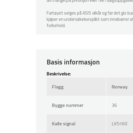
av mangel på presisjon eller feil i salgsoppgave
Fartøyet selges på ASIS vilkår og før det gis b
kjøper en undersøkelsesplikt som innebærer at k
forbehold.
Basis informasjon
Beskrivelse:
Flagg
Norway
Bygge nummer
36
Kalle signal
LK5160