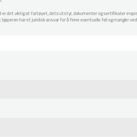
n.
ud er det viktig at fartøyet, dets utstyr, dokumenter og sertifikater in
jøperen har et juridisk ansvar for å finne eventuelle feil og mangler ved