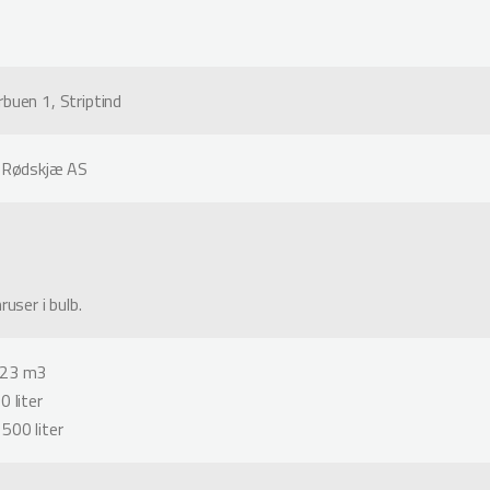
buen 1, Striptind
c Rødskjæ AS
ruser i bulb.
 23 m3
0 liter
500 liter