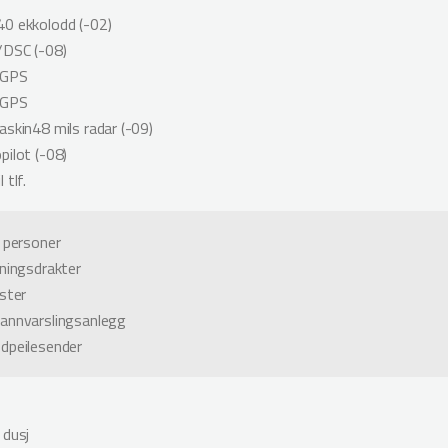
0 ekkolodd (-02)
/DSC (-08)
 GPS
 GPS
askin48 mils radar (-09)
pilot (-08)
 tlf.
4 personer
vningsdrakter
ester
annvarslingsanlegg
dpeilesender
 dusj