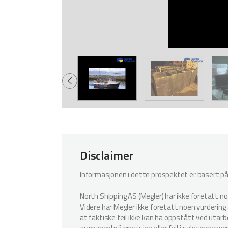
Disclaimer
Informasjonen i dette prospektet er basert på i
North Shipping AS (Megler) har ikke foretatt n
Videre har Megler ikke foretatt noen vurdering a
at faktiske feil ikke kan ha oppstått ved utar