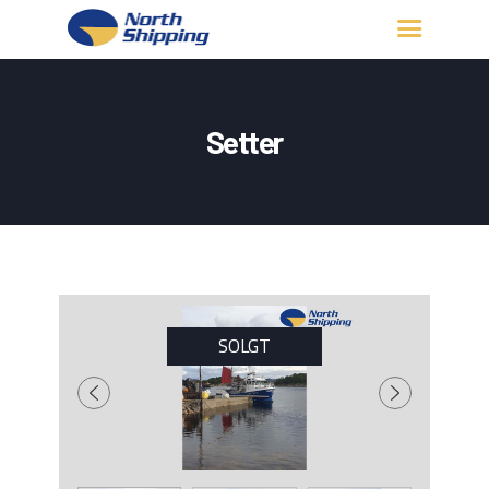
HJEM
OM OSS
Setter
FARTØY
FISKERITILLATELSE
KONTAKT OSS
LOGG INN
SOLGT