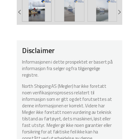
Disclaimer
Informasjonen i dette prospektet er basert på
informasjon fra selger og fra tilgjengelige
registre.
North Shipping AS (Megler) har ikke foretatt
noen verifikasjonsprosess relatert til
informasjon som er gitt og det forutsettes at
denne informasjonen er korrekt. Videre har
Megler ikke foretatt noen vurdering av teknisk
tilstand av fartøyet, dets maskineri, løst eller
fast utstyr. Megler gir ikke noen garantier eller
forsikring for at faktiske feil ikke kan ha
oppstått ved utarbeidelse av denne