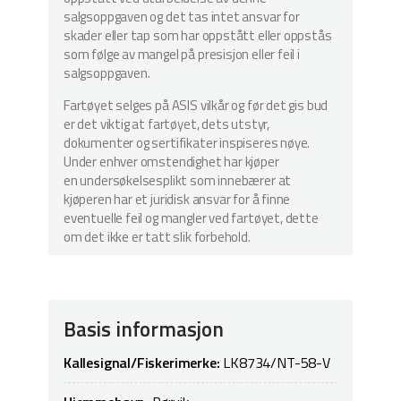
salgsoppgaven og det tas intet ansvar for
skader eller tap som har oppstått eller oppstås
som følge av mangel på presisjon eller feil i
salgsoppgaven.
Fartøyet selges på ASIS vilkår og før det gis bud
er det viktig at fartøyet, dets utstyr,
dokumenter og sertifikater inspiseres nøye.
Under enhver omstendighet har kjøper
en undersøkelsesplikt som innebærer at
kjøperen har et juridisk ansvar for å finne
eventuelle feil og mangler ved fartøyet, dette
om det ikke er tatt slik forbehold.
Basis informasjon
Kallesignal/Fiskerimerke:
LK8734/NT-58-V