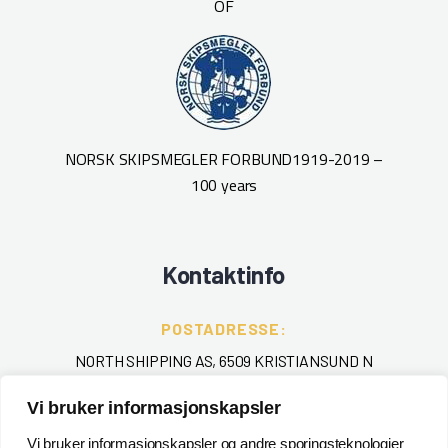
OF
NORSK SKIPSMEGLER FORBUND
1919-2019 –
100 years
Kontaktinfo
POSTADRESSE:
NORTH SHIPPING AS, 6509 KRISTIANSUND N
Vi bruker informasjonskapsler
TELEFON
:
+ 47 715 40 000
Vi bruker informasjonskapsler og andre sporingsteknologier