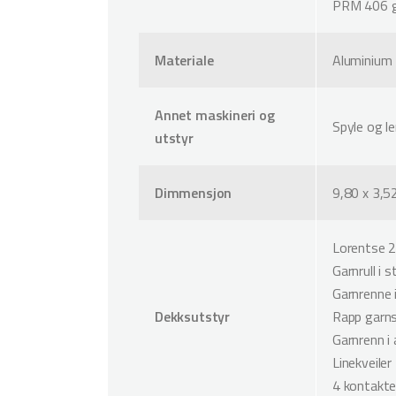
PRM 406 gi
Materiale
Aluminium
Annet maskineri og
Spyle og l
utstyr
Dimmensjon
9,80 x 3,5
Lorentse 2 
Garnrull i s
Garnrenne 
Dekksutstyr
Rapp garn
Garnrenn i 
Linekveiler
4 kontakte