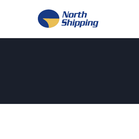
H
O
F
F
K
L