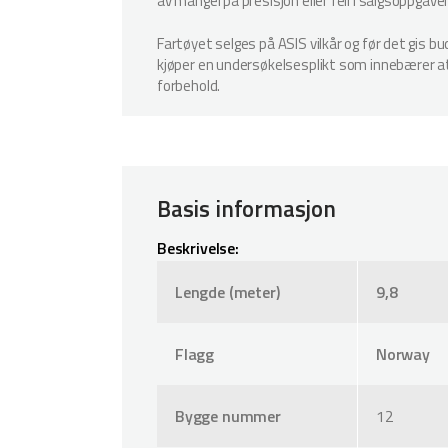
av mangel på presisjon eller feil i salgsoppgave
Fartøyet selges på ASIS vilkår og før det gis b
kjøper en undersøkelsesplikt som innebærer at k
forbehold.
Basis informasjon
Beskrivelse:
Lengde (meter)
9,8
Flagg
Norway
Bygge nummer
12