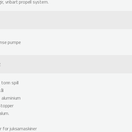
r, vribart propell system.
ense pumpe
2
tonn spill
tål
i aluminium
stopper
alum.
r for juksamaskiner