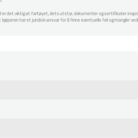
n.
ud er det viktig at fartøyet, dets utstyr, dokumenter og sertifikater in
jøperen har et juridisk ansvar for å finne eventuelle feil og mangler ved