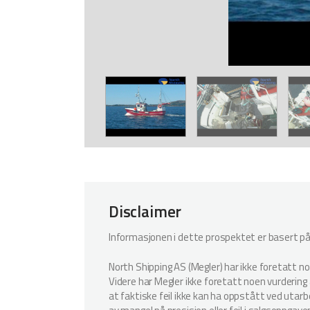
Disclaimer
Informasjonen i dette prospektet er basert på i
North Shipping AS (Megler) har ikke foretatt n
Videre har Megler ikke foretatt noen vurdering a
at faktiske feil ikke kan ha oppstått ved utar