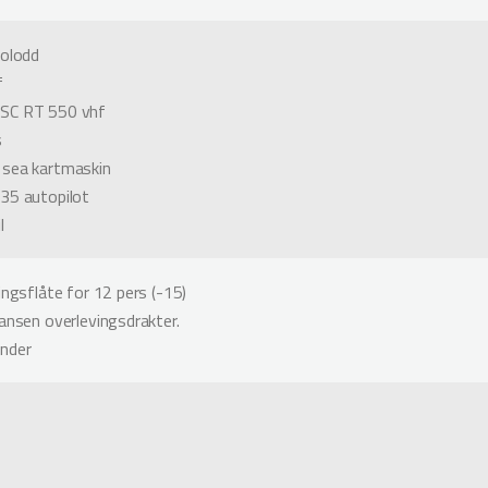
kolodd
f
SC RT 550 vhf
s
 sea kartmaskin
35 autopilot
l
ingsflåte for 12 pers (-15)
Hansen overlevingsdrakter.
nder