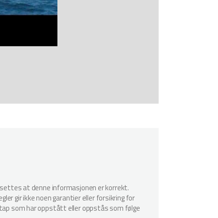
utsettes at denne informasjonen er korrekt.
er gir ikke noen garantier eller forsikring for
r tap som har oppstått eller oppstås som følge