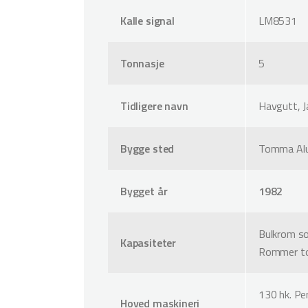
Kalle signal
LM8531
Tonnasje
5
Tidligere navn
Havgutt, J
Bygge sted
Tomma Al
Bygget år
1982
Bulkrom so
Kapasiteter
Rommer tot
130 hk. Per
Hoved maskineri