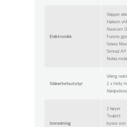
Skipper ek
Høkom vh
Navicom D
Elektronikk
Furuno gp
Seiwa Max
Simrad AP 
Nokia mobi
Viking redn
Sikkerhetsutstyr
2 x Helly 
Nødpeilese
2 køyer
Toalett
Innredning
bysse ovn