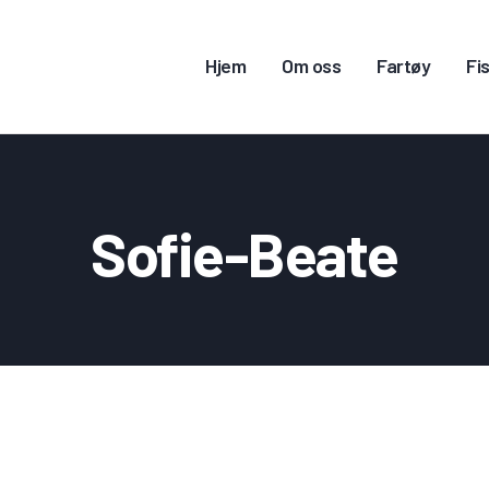
JEM
Hjem
Om oss
Fartøy
Fis
M OSS
ARTØY
ISKERITILLATELSE
Sofie-Beate
ONTAKT OSS
OGG INN