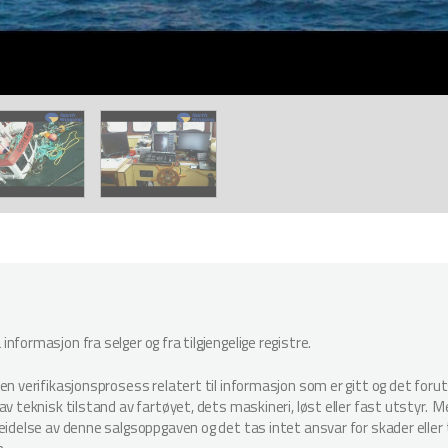
nformasjon fra selger og fra tilgjengelige registre.
oen verifikasjonsprosess relatert til informasjon som er gitt og det for
v teknisk tilstand av fartøyet, dets maskineri, løst eller fast utstyr. Megl
beidelse av denne salgsoppgaven og det tas intet ansvar for skader elle