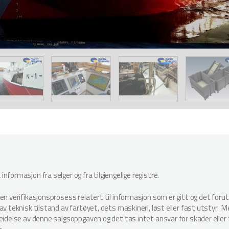
nformasjon fra selger og fra tilgjengelige registre.
oen verifikasjonsprosess relatert til informasjon som er gitt og det for
v teknisk tilstand av fartøyet, dets maskineri, løst eller fast utstyr. Megl
beidelse av denne salgsoppgaven og det tas intet ansvar for skader elle