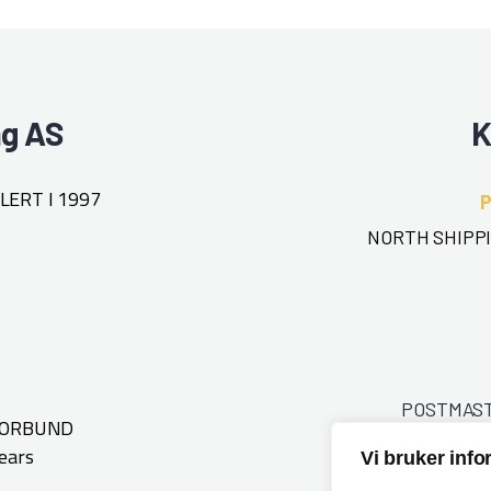
ng AS
K
ERT I 1997
NORTH SHIPPI
POSTMAS
FORBUND
ears
Vi bruker inf