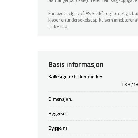
av mangel på presisjon eller feil i salgsoppgave
Fartøyet selges på ASIS vilkår og før det gis b
kjøper en undersøkelsesplikt som innebærer at k
forbehold.
Basis informasjon
Kallesignal/Fiskerimerke:
LK3713
Dimensjon:
Byggeår:
Bygge nr: