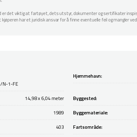
n.
ud er det viktig at fartøyet, dets utstyr, dokumenter og sertifikater in
jøperen har et juridisk ansvar for å finne eventuelle feil og mangler ved
Hjemmehavn:
/N-1-FE
14,98 x 6,04 meter
Byggested:
1989
Byggemateriale:
403
Fartsområde: