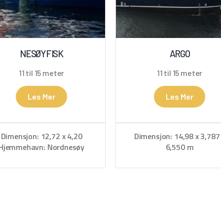
NESØYFISK
ARGO
11 til 15 meter
11 til 15 meter
Les Mer
Les Mer
Dimensjon: 12,72 x 4,20
Dimensjon: 14,98 x 3,787
Hjemmehavn: Nordnesøy
6,550 m
Hjemmehavn: Fosnavåg