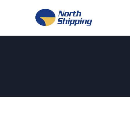
H
O
F
F
K
L