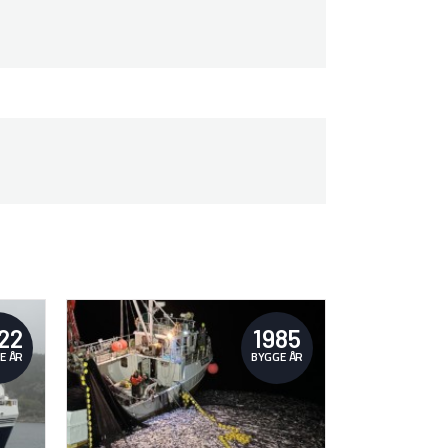
22
1985
E ÅR
BYGGE ÅR