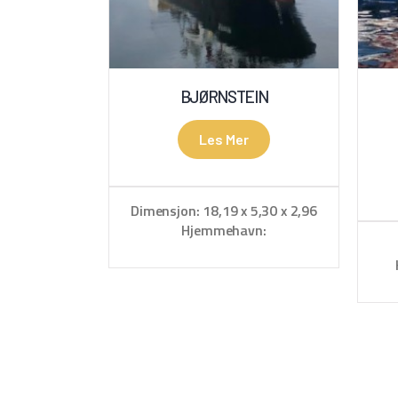
BJØRNSTEIN
Les Mer
Dimensjon: 18,19 x 5,30 x 2,96
Hjemmehavn:
Kristiansund/Smøla