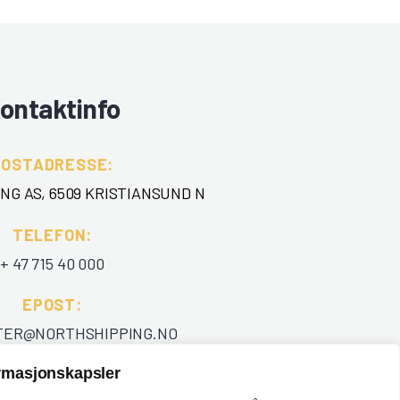
ontaktinfo
POSTADRESSE:
NG AS, 6509 KRISTIANSUND N
TELEFON
:
+ 47 715 40 000
EPOST
:
TER@NORTHSHIPPING.NO
ormasjonskapsler