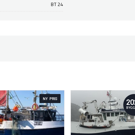
BT 24
NY PRIS
20
BYGG