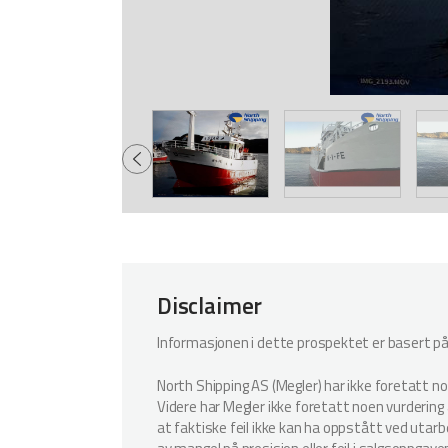
Disclaimer
Informasjonen i dette prospektet er basert på i
North Shipping AS (Megler) har ikke foretatt n
Videre har Megler ikke foretatt noen vurdering a
at faktiske feil ikke kan ha oppstått ved utar