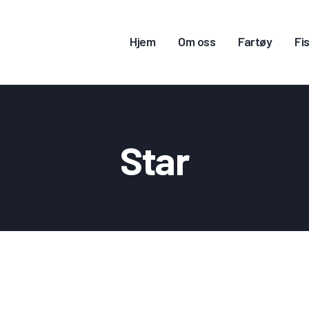
JEM
Hjem
Om oss
Fartøy
Fis
M OSS
ARTØY
ISKERITILLATELSE
Star
ONTAKT OSS
OGG INN