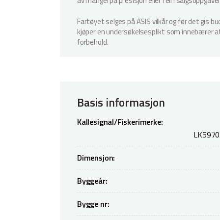
av mangel på presisjon eller feil i salgsoppgave
Fartøyet selges på ASIS vilkår og før det gis b
kjøper en undersøkelsesplikt som innebærer at k
forbehold.
Basis informasjon
Kallesignal/Fiskerimerke:
LK5970
Dimensjon:
Byggeår:
Bygge nr: