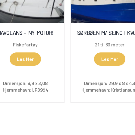
HAVGLANS – NY MOTOR!
SØRBØEN M/ SEINOT KV
Fiskefartøy
21 til 30 meter
Les Mer
Les Mer
Dimensjon: 8,9 x 3,08
Dimensjon: 29,9 x 8 x 4,
Hjemmehavn: LF3954
Hjemmehavn: Kristiansu