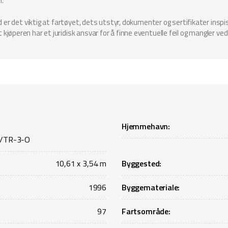
n.
ud er det viktig at fartøyet, dets utstyr, dokumenter og sertifikater in
jøperen har et juridisk ansvar for å finne eventuelle feil og mangler ved
Hjemmehavn:
/TR-3-O
10,61 x 3,54 m
Byggested:
1996
Byggemateriale:
97
Fartsområde: