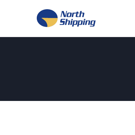
H
O
F
F
K
L