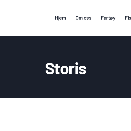
JEM
Hjem
Om oss
Fartøy
Fis
M OSS
ARTØY
ISKERITILLATELSE
Storis
ONTAKT OSS
OGG INN