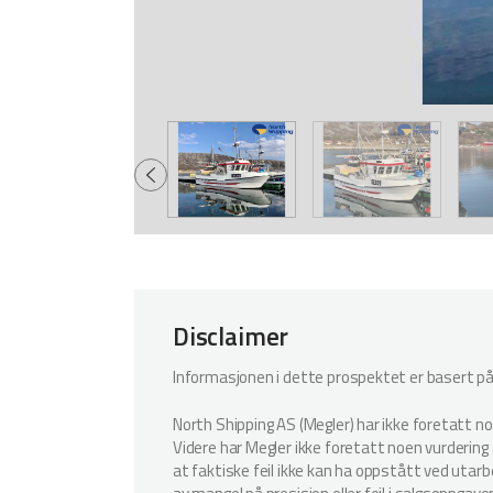
Disclaimer
Informasjonen i dette prospektet er basert på i
North Shipping AS (Megler) har ikke foretatt n
Videre har Megler ikke foretatt noen vurdering a
at faktiske feil ikke kan ha oppstått ved utar