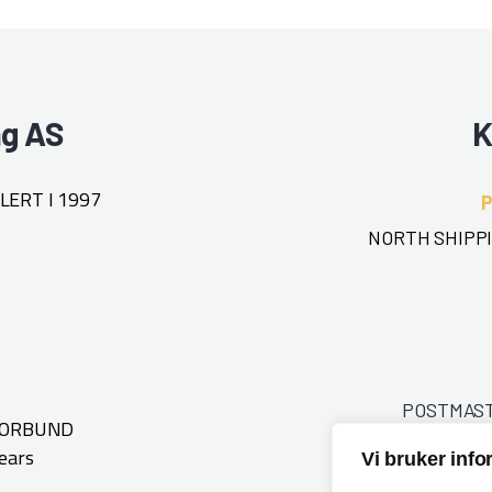
ng AS
K
ERT I 1997
NORTH SHIPPI
POSTMAS
FORBUND
ears
Vi bruker inf