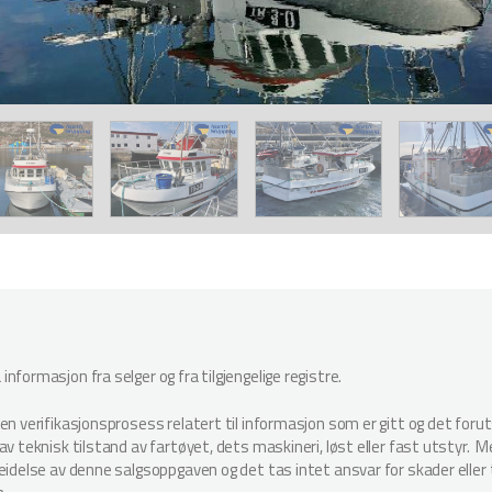
nformasjon fra selger og fra tilgjengelige registre.
oen verifikasjonsprosess relatert til informasjon som er gitt og det for
v teknisk tilstand av fartøyet, dets maskineri, løst eller fast utstyr. Megl
beidelse av denne salgsoppgaven og det tas intet ansvar for skader elle