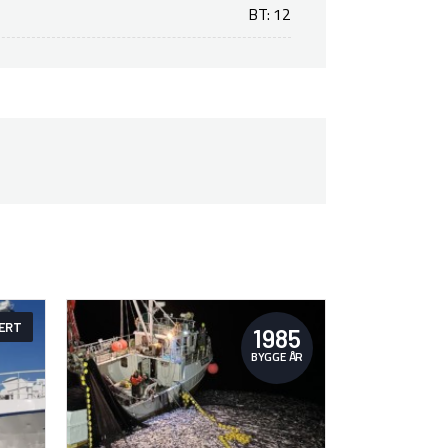
BT: 12
ERT
1985
BYGGE ÅR