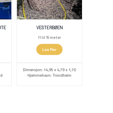
OTE
VESTERBØEN
11 til 15 meter
Les Mer
3
Dimensjon: 14,95 x 4,79 x 1,70
nd
Hjemmehavn: Trondheim