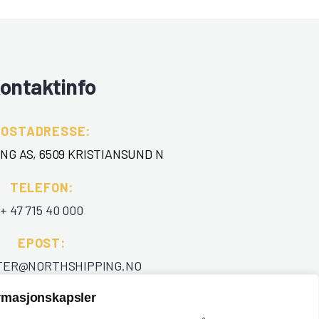
ontaktinfo
POSTADRESSE:
NG AS, 6509 KRISTIANSUND N
TELEFON
:
+ 47 715 40 000
EPOST
:
TER@NORTHSHIPPING.NO
ormasjonskapsler