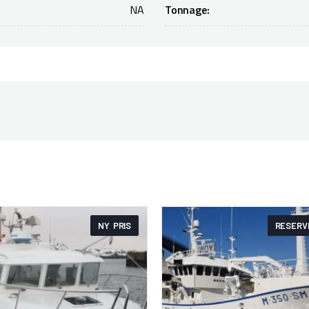
NA
Tonnage:
NY PRIS
RESERV