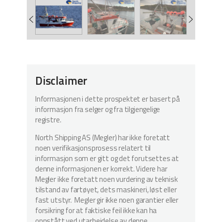
Disclaimer
Informasjonen i dette prospektet er basert på
informasjon fra selger og fra tilgjengelige
registre.
North Shipping AS (Megler) har ikke foretatt
noen verifikasjonsprosess relatert til
informasjon som er gitt og det forutsettes at
denne informasjonen er korrekt. Videre har
Megler ikke foretatt noen vurdering av teknisk
tilstand av fartøyet, dets maskineri, løst eller
fast utstyr. Megler gir ikke noen garantier eller
forsikring for at faktiske feil ikke kan ha
oppstått ved utarbeidelse av denne