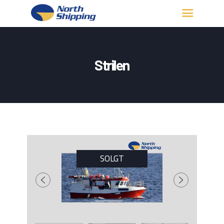
HJEM
OM OSS
Strilen
FARTØY
FISKERITILLATELSE
KONTAKT OSS
LOGG INN
SOLGT