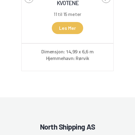
KVOTENE
11 til 15 meter
Les Mer
D
Hje
Dimensjon: 14,99 x 6,6 m
Hjemmehavn: Rørvik
North Shipping AS