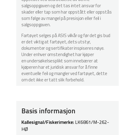
salgsoppgaven og det tas intet ansvar for
skader eller tap som har oppstått eller oppstås
som følge av mangel på presisjon eller feil i
salgsoppgaven.
Fartøyet selges på ASIS vilkår og før det gis bud
er det viktig at fartøyet, dets utstyr,
dokumenter og sertifikater inspiseres nøye.
Under enhver omstendighet har kjøper
en undersøkelsesplikt som innebærer at
kjøperen har et juridisk ansvar for å finne
eventuelle feil og mangler ved fartøyet, dette
om det ikke er tatt slik forbehold.
Basis informasjon
Kallesignal/Fiskerimerke:
LK6861/M-262-
HØ