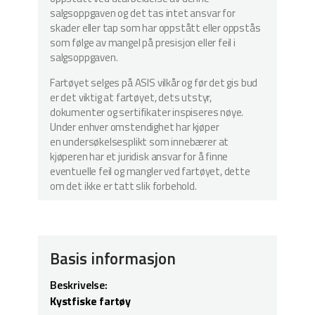
salgsoppgaven og det tas intet ansvar for
skader eller tap som har oppstått eller oppstås
som følge av mangel på presisjon eller feil i
salgsoppgaven.
Fartøyet selges på ASIS vilkår og før det gis bud
er det viktig at fartøyet, dets utstyr,
dokumenter og sertifikater inspiseres nøye.
Under enhver omstendighet har kjøper
en undersøkelsesplikt som innebærer at
kjøperen har et juridisk ansvar for å finne
eventuelle feil og mangler ved fartøyet, dette
om det ikke er tatt slik forbehold.
Basis informasjon
Beskrivelse:
Kystfiske fartøy