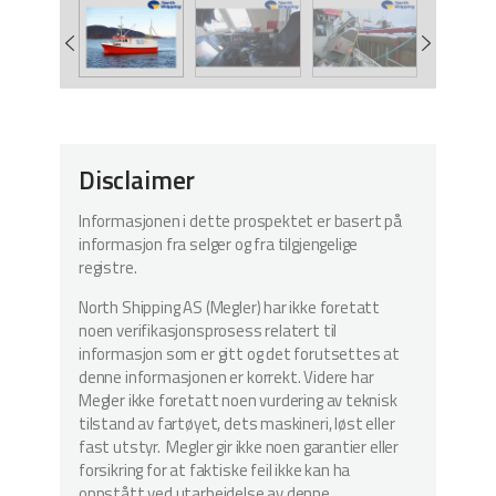
Disclaimer
Informasjonen i dette prospektet er basert på
informasjon fra selger og fra tilgjengelige
registre.
North Shipping AS (Megler) har ikke foretatt
noen verifikasjonsprosess relatert til
informasjon som er gitt og det forutsettes at
denne informasjonen er korrekt. Videre har
Megler ikke foretatt noen vurdering av teknisk
tilstand av fartøyet, dets maskineri, løst eller
fast utstyr. Megler gir ikke noen garantier eller
forsikring for at faktiske feil ikke kan ha
oppstått ved utarbeidelse av denne