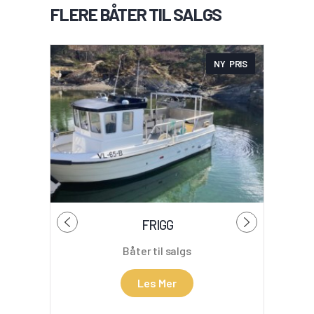
FLERE BÅTER TIL SALGS
NY PRIS
FRIGG
B
Båter til salgs
Les Mer