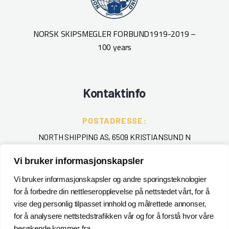
NORSK SKIPSMEGLER FORBUND
1919-2019 –
100 years
Kontaktinfo
POSTADRESSE:
NORTH SHIPPING AS, 6509 KRISTIANSUND N
Vi bruker informasjonskapsler
TELEFON
:
+ 47 715 40 000
Vi bruker informasjonskapsler og andre sporingsteknologier
for å forbedre din nettleseropplevelse på nettstedet vårt, for å
EPOST
:
vise deg personlig tilpasset innhold og målrettede annonser,
for å analysere nettstedstrafikken vår og for å forstå hvor våre
POSTMASTER@NORTHSHIPPING.NO
besøkende kommer fra.