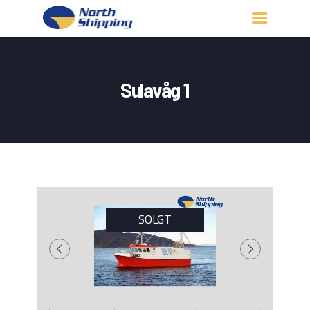
HJEM
OM OSS
Sulavåg 1
FARTØY
FISKERITILLATELSE
KONTAKT OSS
LOGG INN
SOLGT