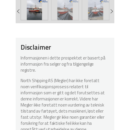
Disclaimer
Informasjonen i dette prospektet er basert på
informasjon fra selger og fra tilgjengelige
registre.
North Shipping AS (Megler) har ikke foretatt
noen verifikasjonsprosess relatert til
informasjon som er gitt og det forutsettes at
denne informasjonen er korrekt. Videre har
Megler ikke foretatt noen vurdering av teknisk
tilstand av fartøyet, dets maskineri, løst eller
fast utstyr. Megler gir ikke noen garantier eller
forsikring for at faktiske feil ikke kan ha
oppstått ved utarbeidelse av denne