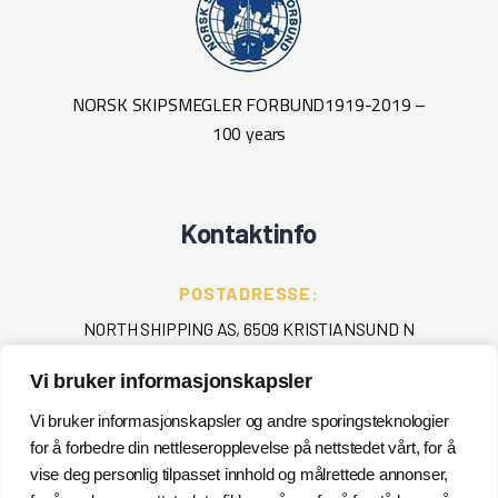
NORSK SKIPSMEGLER FORBUND
1919-2019 –
100 years
Kontaktinfo
POSTADRESSE:
NORTH SHIPPING AS, 6509 KRISTIANSUND N
Vi bruker informasjonskapsler
TELEFON
:
+ 47 715 40 000
Vi bruker informasjonskapsler og andre sporingsteknologier
for å forbedre din nettleseropplevelse på nettstedet vårt, for å
EPOST
:
vise deg personlig tilpasset innhold og målrettede annonser,