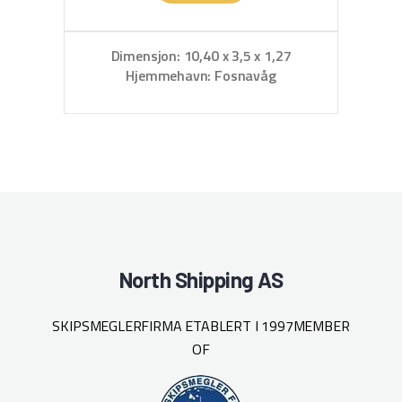
Dimensjon: 10,40 x 3,5 x 1,27
D
Hjemmehavn: Fosnavåg
North Shipping AS
SKIPSMEGLERFIRMA ETABLERT I 1997
MEMBER
OF