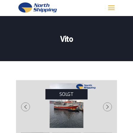
HJEM
OM OSS
Vito
FARTØY
FISKERITILLATELSE
KONTAKT OSS
LOGG INN
SOLGT