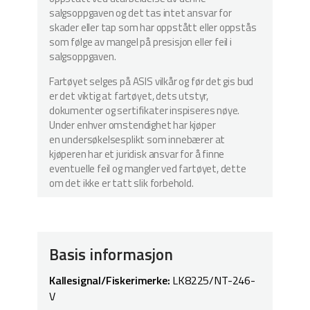
salgsoppgaven og det tas intet ansvar for
skader eller tap som har oppstått eller oppstås
som følge av mangel på presisjon eller feil i
salgsoppgaven.
Fartøyet selges på ASIS vilkår og før det gis bud
er det viktig at fartøyet, dets utstyr,
dokumenter og sertifikater inspiseres nøye.
Under enhver omstendighet har kjøper
en undersøkelsesplikt som innebærer at
kjøperen har et juridisk ansvar for å finne
eventuelle feil og mangler ved fartøyet, dette
om det ikke er tatt slik forbehold.
Basis informasjon
Kallesignal/Fiskerimerke:
LK8225/NT-246-
V