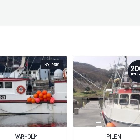
NY PRIS
20
BYGG
VARHOLM
PILEN