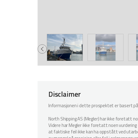
Disclaimer
Informasjonen i dette prospektet er basert på i
North Shipping AS (Megler) har ikke foretatt n
Videre har Megler ikke foretatt noen vurdering a
at faktiske feil ikke kan ha oppstått ved utar