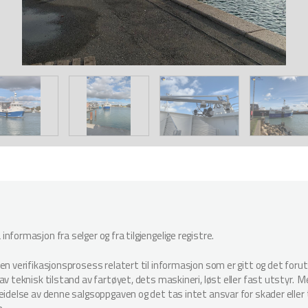
nformasjon fra selger og fra tilgjengelige registre.
oen verifikasjonsprosess relatert til informasjon som er gitt og det for
v teknisk tilstand av fartøyet, dets maskineri, løst eller fast utstyr. Megl
beidelse av denne salgsoppgaven og det tas intet ansvar for skader elle