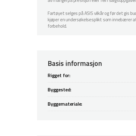
av mangel på presisjon eller feil i salgsoppgave
Fartøyet selges på ASIS vilkår og før det gis b
kjøper en undersøkelsesplikt som innebærer at k
forbehold.
Basis informasjon
Rigget for:
Byggested:
Byggemateriale: