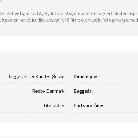
n.
ud er det viktig at fartøyet, dets utstyr, dokumenter og sertifikater in
jøperen har et juridisk ansvar for å finne eventuelle feil og mangler ved
Rigges etter Kundes Ønske
Dimensjon:
Rødby Danmark
Byggeår:
Glassfiber
Fartsområde: