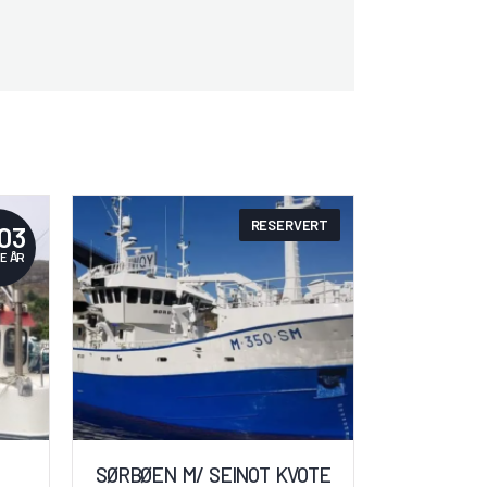
RESERVERT
03
E ÅR
SØRBØEN M/ SEINOT KVOTE