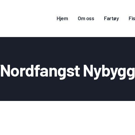
JEM
Hjem
Om oss
Fartøy
Fis
M OSS
ARTØY
ISKERITILLATELSE
“Nordfangst Nybygg
ONTAKT OSS
OGG INN