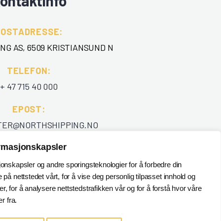
ontaktinfo
POSTADRESSE:
NG AS, 6509 KRISTIANSUND N
TELEFON
:
+ 47 715 40 000
EPOST
:
TER@NORTHSHIPPING.NO
ormasjonskapsler
jonskapsler og andre sporingsteknologier for å forbedre din
 på nettstedet vårt, for å vise deg personlig tilpasset innhold og
, for å analysere nettstedstrafikken vår og for å forstå hvor våre
 fra.