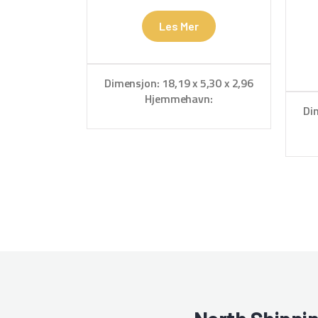
Les Mer
Dimensjon: 18,19 x 5,30 x 2,96
Hjemmehavn:
Di
Kristiansund/Smøla