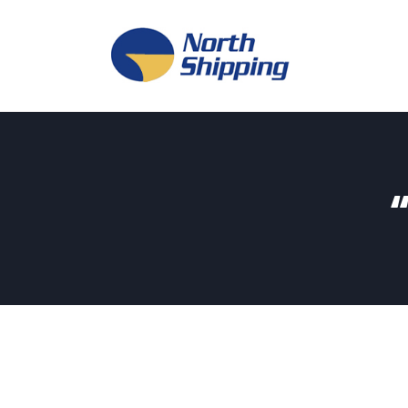
H
O
F
F
K
L