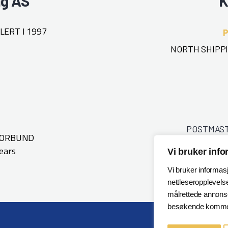
ng AS
K
ERT I 1997
NORTH SHIPPI
POSTMAS
FORBUND
ears
Vi bruker inf
Vi bruker informas
nettleseropplevelse
målrettede annonser
besøkende kommer