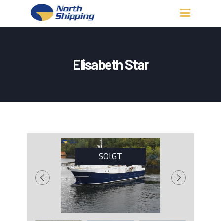
HJEM
OM OSS
Elisabeth Star
FARTØY
FISKERITILLATELSE
KONTAKT OSS
LOGG INN
SOLGT