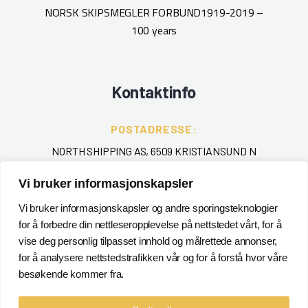
NORSK SKIPSMEGLER FORBUND
1919-2019 –
100 years
Kontaktinfo
POSTADRESSE:
NORTH SHIPPING AS, 6509 KRISTIANSUND N
Vi bruker informasjonskapsler
TELEFON
:
+ 47 715 40 000
Vi bruker informasjonskapsler og andre sporingsteknologier
for å forbedre din nettleseropplevelse på nettstedet vårt, for å
EPOST
:
vise deg personlig tilpasset innhold og målrettede annonser,
for å analysere nettstedstrafikken vår og for å forstå hvor våre
POSTMASTER@NORTHSHIPPING.NO
besøkende kommer fra.