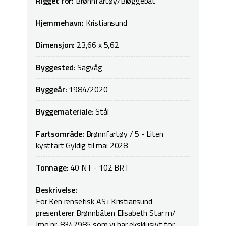
Rigget for:
Brønnfartøy/Bløggebåt
Hjemmehavn:
Kristiansund
Dimensjon:
23,66 x 5,62
Byggested:
Sagvåg
Byggeår:
1984/2020
Byggemateriale:
Stål
Fartsområde:
Brønnfartøy / 5 - Liten
kystfart Gyldig til mai 2028
Tonnage:
40 NT - 102 BRT
Beskrivelse:
For Ken rensefisk AS i Kristiansund
presenterer Brønnbåten Elisabeth Star m/
Imo nr. 8342985 som vi har eksklusivt for