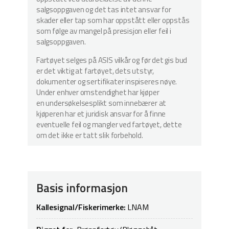
salgsoppgaven og det tas intet ansvar for
skader eller tap som har oppstått eller oppstås
som følge av mangel på presisjon eller feil i
salgsoppgaven.
Fartøyet selges på ASIS vilkår og før det gis bud
er det viktig at fartøyet, dets utstyr,
dokumenter og sertifikater inspiseres nøye.
Under enhver omstendighet har kjøper
en undersøkelsesplikt som innebærer at
kjøperen har et juridisk ansvar for å finne
eventuelle feil og mangler ved fartøyet, dette
om det ikke er tatt slik forbehold.
Basis informasjon
Kallesignal/Fiskerimerke:
LNAM