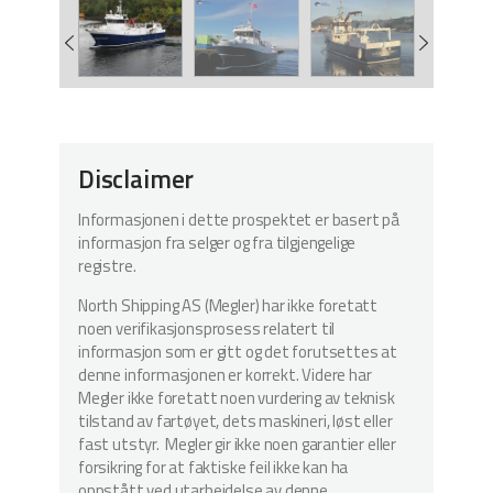
Disclaimer
Informasjonen i dette prospektet er basert på
informasjon fra selger og fra tilgjengelige
registre.
North Shipping AS (Megler) har ikke foretatt
noen verifikasjonsprosess relatert til
informasjon som er gitt og det forutsettes at
denne informasjonen er korrekt. Videre har
Megler ikke foretatt noen vurdering av teknisk
tilstand av fartøyet, dets maskineri, løst eller
fast utstyr. Megler gir ikke noen garantier eller
forsikring for at faktiske feil ikke kan ha
oppstått ved utarbeidelse av denne