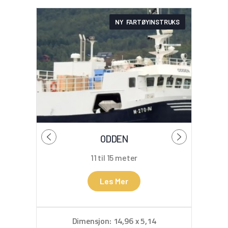
NY FARTØYINSTRUKS
ODDEN
11 til 15 meter
Les Mer
Dimensjon: 14,96 x 5,14
D