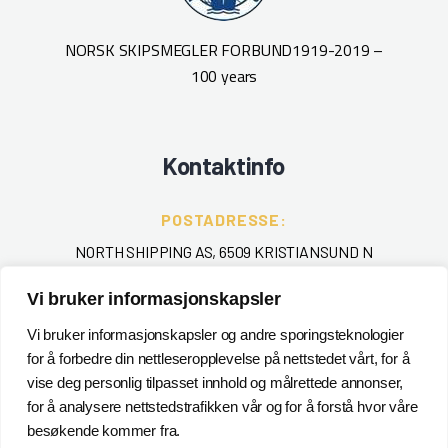
NORSK SKIPSMEGLER FORBUND
1919-2019 –
100 years
Kontaktinfo
POSTADRESSE:
NORTH SHIPPING AS, 6509 KRISTIANSUND N
Vi bruker informasjonskapsler
TELEFON
:
+ 47 715 40 000
Vi bruker informasjonskapsler og andre sporingsteknologier
for å forbedre din nettleseropplevelse på nettstedet vårt, for å
EPOST
:
vise deg personlig tilpasset innhold og målrettede annonser,
for å analysere nettstedstrafikken vår og for å forstå hvor våre
POSTMASTER@NORTHSHIPPING.NO
besøkende kommer fra.