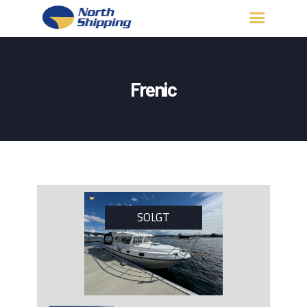
HJEM
OM OSS
Frenic
FARTØY
FISKERITILLATELSE
KONTAKT OSS
LOGG INN
SOLGT