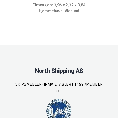
Dimensjon: 7,95 x 2,72 x 0,84
D
Hjemmehavn: Ålesund
North Shipping AS
SKIPSMEGLERFIRMA ETABLERT I 1997
MEMBER
OF