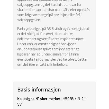
salgsoppgaven og det tas intet ansvar for
skader eller tap som har oppstått eller oppstås
som følge av mangel på presisjon eller feil i
salgsoppgaven.
Fartøyet selges på ASIS vilkår og før det gis bud
er det viktig at fartøyet, dets utstyr,
dokumenter og sertifikater inspiseres nøye.
Under enhver omstendighet har kjøper
en undersøkelsesplikt som innebærer at
kjøperen har et juridisk ansvar for å finne
eventuelle feil og mangler ved fartøyet, dette
om det ikke er tatt slik forbehold.
Basis informasjon
Kallesignal/Fiskerimerke:
LH5085 / N-21-
VV