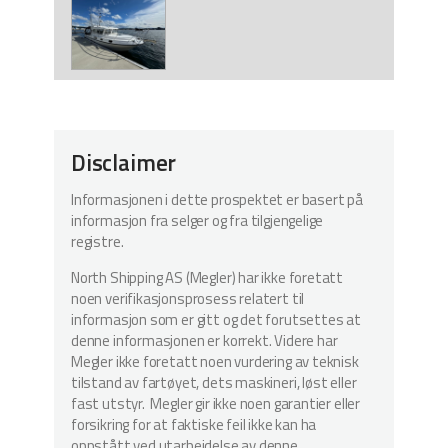
Disclaimer
Informasjonen i dette prospektet er basert på
informasjon fra selger og fra tilgjengelige
registre.
North Shipping AS (Megler) har ikke foretatt
noen verifikasjonsprosess relatert til
informasjon som er gitt og det forutsettes at
denne informasjonen er korrekt. Videre har
Megler ikke foretatt noen vurdering av teknisk
tilstand av fartøyet, dets maskineri, løst eller
fast utstyr. Megler gir ikke noen garantier eller
forsikring for at faktiske feil ikke kan ha
oppstått ved utarbeidelse av denne