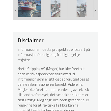
Disclaimer
Informasjonen i dette prospektet er basert på
informasjon fra selger og fra tilgjengelige
registre.
North Shipping AS (Megler) har ikke foretatt
noen verifikasjonsprosess relatert til
informasjon som er gitt og det forutsettes at
denne informasjonen er korrekt. Videre har
Megler ikke foretatt noen vurdering av teknisk
tilstand av fartøyet, dets maskineri, løst eller
fast utstyr. Megler gir ikke noen garantier eller
forsikring for at faktiske feil ikke kan ha
oppstått ved utarbeidelse av denne