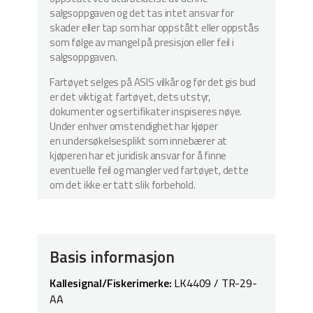
salgsoppgaven og det tas intet ansvar for
skader eller tap som har oppstått eller oppstås
som følge av mangel på presisjon eller feil i
salgsoppgaven.
Fartøyet selges på ASIS vilkår og før det gis bud
er det viktig at fartøyet, dets utstyr,
dokumenter og sertifikater inspiseres nøye.
Under enhver omstendighet har kjøper
en undersøkelsesplikt som innebærer at
kjøperen har et juridisk ansvar for å finne
eventuelle feil og mangler ved fartøyet, dette
om det ikke er tatt slik forbehold.
Basis informasjon
Kallesignal/Fiskerimerke:
LK4409 / TR-29-
AA