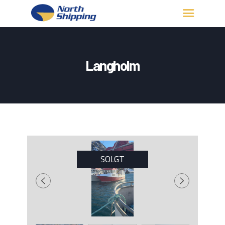
HJEM
OM OSS
Langholm
FARTØY
FISKERITILLATELSE
KONTAKT OSS
LOGG INN
SOLGT