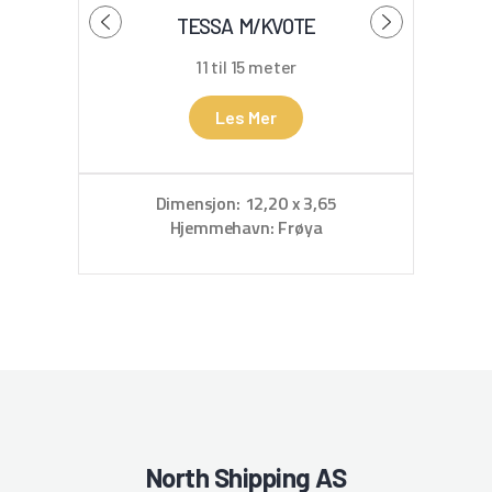
TESSA M/KVOTE
11 til 15 meter
Les Mer
Dimensjon: 12,20 x 3,65
Dimen
Hjemmehavn: Frøya
North Shipping AS