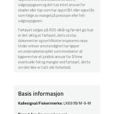
salgsoppgaven og det tas intet ansvar for
skader eller tap som har oppstått eller oppstås
som følge av mangel på presisjon eller feil i
salgsoppgaven.
Fartøyet selges på ASIS vilkår og før det gis bud
er det viktig at fartøyet, dets utstyr,
dokumenter og sertifikater inspiseres nøye.
Under enhver omstendighet har kjøper
en undersøkelsesplikt som innebærer at
kjøperen har et juridisk ansvar for å finne
eventuelle feil og mangler ved fartøyet, dette
om det ikke er tatt slik forbehold.
Basis informasjon
Kallesignal/Fiskerimerke:
LK6978/M-9-M