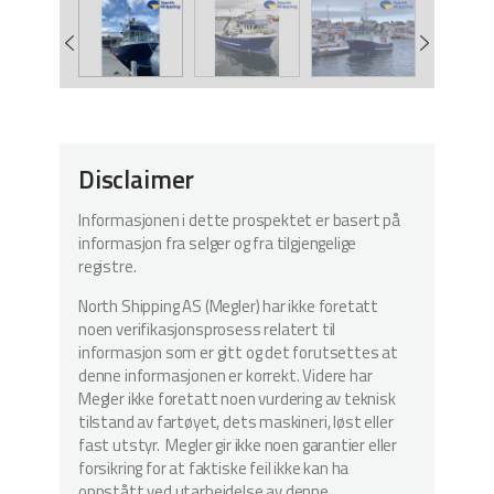
Disclaimer
Informasjonen i dette prospektet er basert på
informasjon fra selger og fra tilgjengelige
registre.
North Shipping AS (Megler) har ikke foretatt
noen verifikasjonsprosess relatert til
informasjon som er gitt og det forutsettes at
denne informasjonen er korrekt. Videre har
Megler ikke foretatt noen vurdering av teknisk
tilstand av fartøyet, dets maskineri, løst eller
fast utstyr. Megler gir ikke noen garantier eller
forsikring for at faktiske feil ikke kan ha
oppstått ved utarbeidelse av denne