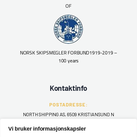
Mey
OF
utrig
I
Skyll
sekke
medf
Ele
furu
NORSK SKIPSMEGLER FORBUND
1919-2019 –
Ra
100 years
In
Toale
Kontaktinfo
POSTADRESSE:
NORTH SHIPPING AS, 6509 KRISTIANSUND N
Vi bruker informasjonskapsler
TELEFON
: