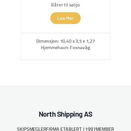
Båter til salgs
Les Mer
Kyst
på No
Dimensjon: 10,40 x 3,5 x 1,27
pla
Hjemmehavn: Fosnavåg
Fart
A
Hje
D
met
Kapasitet
m3 
li
North Shipping AS
Hove
Nogva
De
SKIPSMEGLERFIRMA ETABLERT I 1997
MEMBER