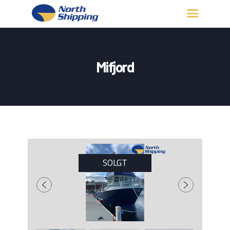
HJEM
OM OSS
Mifjord
FARTØY
FISKERITILLATELSE
KONTAKT OSS
LOGG INN
SOLGT