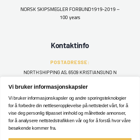
NORSK SKIPSMEGLER FORBUND
1919-2019 –
100 years
Kontaktinfo
POSTADRESSE:
NORTH SHIPPING AS, 6509 KRISTIANSUND N
Vi bruker informasjonskapsler
TELEFON
:
+ 47 715 40 000
Vi bruker informasjonskapsler og andre sporingsteknologier
for å forbedre din nettleseropplevelse på nettstedet vårt, for å
EPOST
:
vise deg personlig tilpasset innhold og målrettede annonser,
for å analysere nettstedstrafikken vår og for å forstå hvor våre
POSTMASTER@NORTHSHIPPING.NO
besøkende kommer fra.