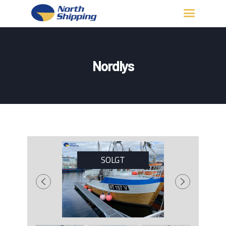
HJEM
OM OSS
Nordlys
FARTØY
FISKERITILLATELSE
KONTAKT OSS
LOGG INN
SOLGT