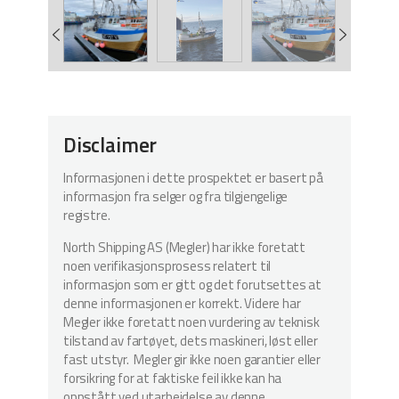
Disclaimer
Informasjonen i dette prospektet er basert på
informasjon fra selger og fra tilgjengelige
registre.
North Shipping AS (Megler) har ikke foretatt
noen verifikasjonsprosess relatert til
informasjon som er gitt og det forutsettes at
denne informasjonen er korrekt. Videre har
Megler ikke foretatt noen vurdering av teknisk
tilstand av fartøyet, dets maskineri, løst eller
fast utstyr. Megler gir ikke noen garantier eller
forsikring for at faktiske feil ikke kan ha
oppstått ved utarbeidelse av denne