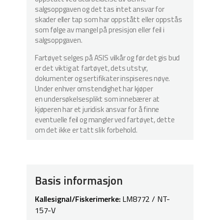
salgsoppgaven og det tas intet ansvar for
skader eller tap som har oppstått eller oppstås
som følge av mangel på presisjon eller feil i
salgsoppgaven.
Fartøyet selges på ASIS vilkår og før det gis bud
er det viktig at fartøyet, dets utstyr,
dokumenter og sertifikater inspiseres nøye.
Under enhver omstendighet har kjøper
en undersøkelsesplikt som innebærer at
kjøperen har et juridisk ansvar for å finne
eventuelle feil og mangler ved fartøyet, dette
om det ikke er tatt slik forbehold.
Basis informasjon
Kallesignal/Fiskerimerke:
LM8772 / NT-
157-V