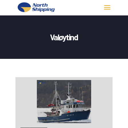
HJEM
OM OSS
Valøytind
FARTØY
FISKERITILLATELSE
KONTAKT OSS
LOGG INN