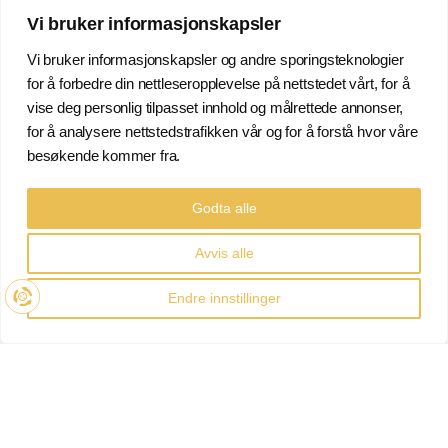
Vi bruker informasjonskapsler
Dimensjon: 7,64 x 2,62 x 1,08
D
Hjemmehavn: Bømlo / Haugesund
Vi bruker informasjonskapsler og andre sporingsteknologier
for å forbedre din nettleseropplevelse på nettstedet vårt, for å
vise deg personlig tilpasset innhold og målrettede annonser,
for å analysere nettstedstrafikken vår og for å forstå hvor våre
besøkende kommer fra.
Godta alle
Avvis alle
North Shipping AS
Endre innstillinger
SKIPSMEGLERFIRMA ETABLERT I 1997
MEMBER
OF