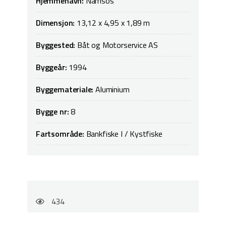
Hjemmehavn:
Namsos
Dimensjon:
13,12 x 4,95 x 1,89 m
Byggested:
Båt og Motorservice AS
Byggeår:
1994
Byggemateriale:
Aluminium
Bygge nr:
8
Fartsområde:
Bankfiske I / Kystfiske
434