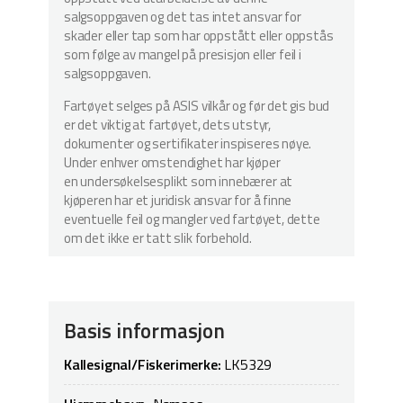
salgsoppgaven og det tas intet ansvar for
skader eller tap som har oppstått eller oppstås
som følge av mangel på presisjon eller feil i
salgsoppgaven.
Fartøyet selges på ASIS vilkår og før det gis bud
er det viktig at fartøyet, dets utstyr,
dokumenter og sertifikater inspiseres nøye.
Under enhver omstendighet har kjøper
en undersøkelsesplikt som innebærer at
kjøperen har et juridisk ansvar for å finne
eventuelle feil og mangler ved fartøyet, dette
om det ikke er tatt slik forbehold.
Basis informasjon
Kallesignal/Fiskerimerke:
LK5329