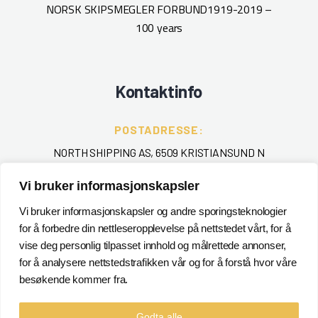
NORSK SKIPSMEGLER FORBUND
1919-2019 –
100 years
Kontaktinfo
POSTADRESSE:
NORTH SHIPPING AS, 6509 KRISTIANSUND N
Vi bruker informasjonskapsler
TELEFON
:
+ 47 715 40 000
Vi bruker informasjonskapsler og andre sporingsteknologier
for å forbedre din nettleseropplevelse på nettstedet vårt, for å
EPOST
:
vise deg personlig tilpasset innhold og målrettede annonser,
for å analysere nettstedstrafikken vår og for å forstå hvor våre
POSTMASTER@NORTHSHIPPING.NO
besøkende kommer fra.
Godta alle