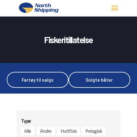
HJEM
OM OSS
Fiskeritillatelse
FARTØY
FISKERITILLATELSE
KONTAKT OSS
LOGG INN
Fartøy til salgs
Solgte båter
Type
Alle
Andre
Hvitfisk
Pelagisk