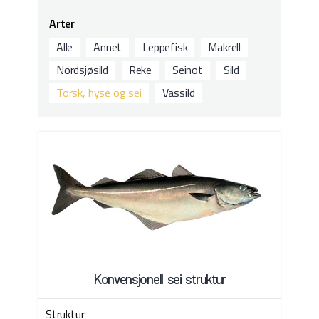
Arter
Alle
Annet
Leppefisk
Makrell
Nordsjøsild
Reke
Seinot
Sild
Torsk, hyse og sei
Vassild
Konvensjonell sei struktur
Struktur