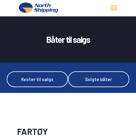
HJEM
OM OSS
Båter til salgs
FARTØY
FISKERITILLATELSE
KONTAKT OSS
LOGG INN
Kvoter til salgs
Solgte båter
FARTØY