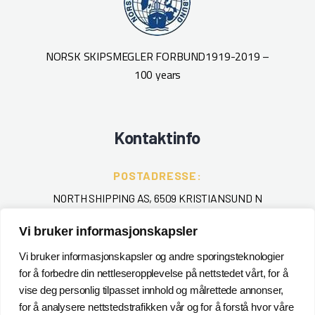
NORSK SKIPSMEGLER FORBUND
1919-2019 –
100 years
Kontaktinfo
POSTADRESSE:
NORTH SHIPPING AS, 6509 KRISTIANSUND N
Vi bruker informasjonskapsler
TELEFON
:
+ 47 715 40 000
Vi bruker informasjonskapsler og andre sporingsteknologier
for å forbedre din nettleseropplevelse på nettstedet vårt, for å
EPOST
:
vise deg personlig tilpasset innhold og målrettede annonser,
for å analysere nettstedstrafikken vår og for å forstå hvor våre
POSTMASTER@NORTHSHIPPING.NO