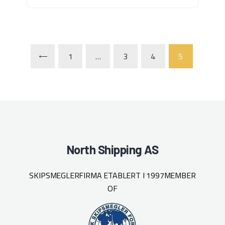
1
…
3
<
4
5
North Shipping AS
SKIPSMEGLERFIRMA ETABLERT I 1997
MEMBER
OF