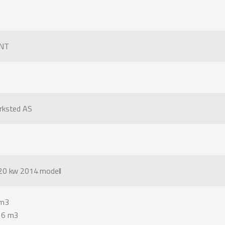
 NT
rksted AS
20 kw 2014 modell
 m3
: 6 m3