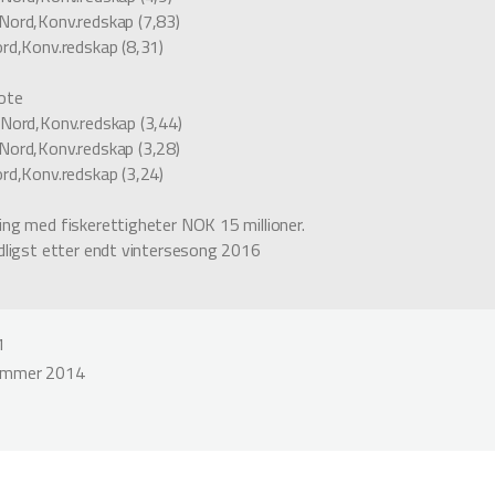
Nord,Konv.redskap (7,83)
ord,Konv.redskap (8,31)
ote
 Nord,Konv.redskap (3,44)
Nord,Konv.redskap (3,28)
ord,Konv.redskap (3,24)
ing med fiskerettigheter NOK 15 millioner.
idligst etter endt vintersesong 2016
1
ommer 2014