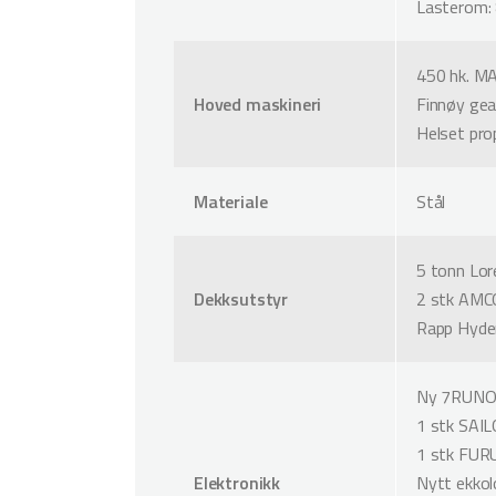
Lasterom:
450 hk. M
Hoved maskineri
Finnøy gea
Helset prop
Materiale
Stål
5 tonn Lore
Dekksutstyr
2 stk AM
Rapp Hyde
Ny 7RUNO 
1 stk SAI
1 stk FU
Elektronikk
Nytt ekko