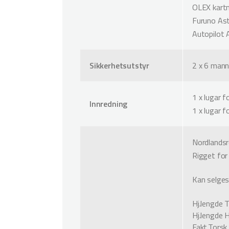
OLEX kart
Furuno Ast
Autopilot
Sikkerhetsutstyr
2 x 6 mann
1 x lugar 
Innredning
1 x lugar 
Nordlandsr
Rigget for 
Kan selges 
Hj.lengde 
Hj.lengde 
Fakt.Torsk