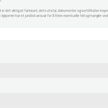
n.
ud er det viktig at fartøyet, dets utstyr, dokumenter og sertifikater in
jøperen har et juridisk ansvar for å finne eventuelle feil og mangler ved