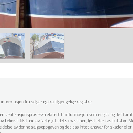
nformasjon fra selger og fra tilgjengelige registre.
oen verifikasjonsprosess relatert til informasjon som er gitt og det for
v teknisk tilstand av fartøyet, dets maskineri, løst eller fast utstyr. Megl
beidelse av denne salgsoppgaven og det tas intet ansvar for skader elle