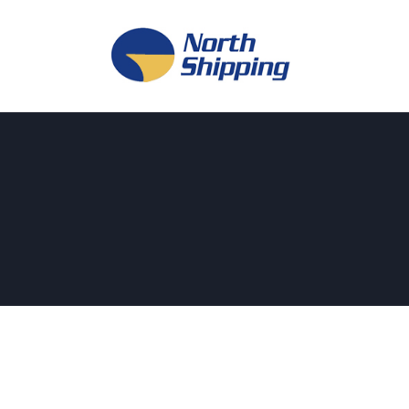
H
O
F
F
K
L