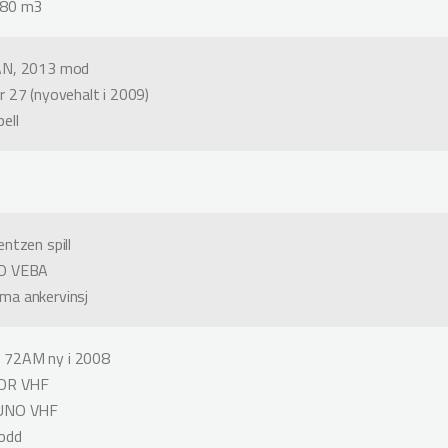
 80 m3
AN, 2013 mod
r 27 (nyovehalt i 2009)
ell
ntzen spill
CO VEBA
ma ankervinsj
72AM ny i 2008
LOR VHF
RUNO VHF
lodd