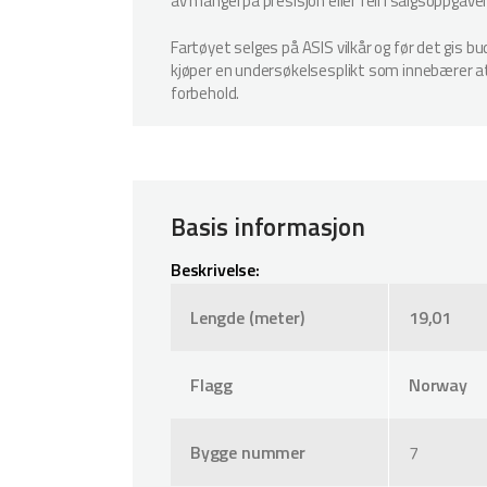
av mangel på presisjon eller feil i salgsoppgave
Fartøyet selges på ASIS vilkår og før det gis b
kjøper en undersøkelsesplikt som innebærer at k
forbehold.
Basis informasjon
Beskrivelse:
Lengde (meter)
19,01
Flagg
Norway
Bygge nummer
7