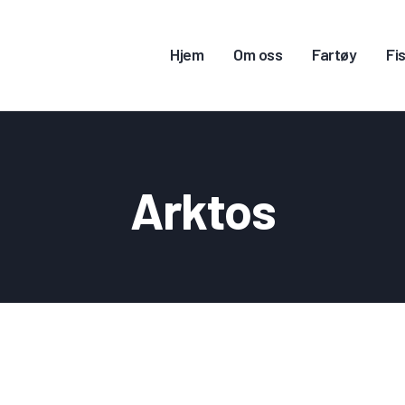
JEM
Hjem
Om oss
Fartøy
Fis
M OSS
ARTØY
ISKERITILLATELSE
Arktos
ONTAKT OSS
OGG INN