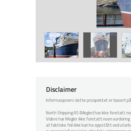
Disclaimer
Informasjonen i dette prospektet er basert på i
North Shipping AS (Megler) har ikke foretatt n
Videre har Megler ikke foretatt noen vurdering a
at faktiske feil ikke kan ha oppstått ved utar