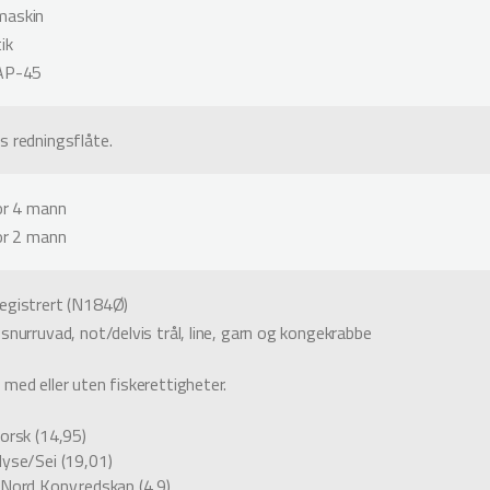
maskin
ik
 AP-45
s redningsflåte.
for 4 mann
for 2 mann
egistrert (N184Ø)
snurruvad, not/delvis trål, line, garn og kongekrabbe
med eller uten fiskerettigheter.
Torsk (14,95)
Hyse/Sei (19,01)
 Nord,Konv.redskap (4,9)