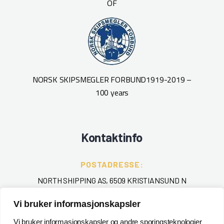
OF
NORSK SKIPSMEGLER FORBUND
1919-2019 –
100 years
Kontaktinfo
POSTADRESSE:
NORTH SHIPPING AS, 6509 KRISTIANSUND N
Vi bruker informasjonskapsler
TELEFON
:
+ 47 715 40 000
Vi bruker informasjonskapsler og andre sporingsteknologier