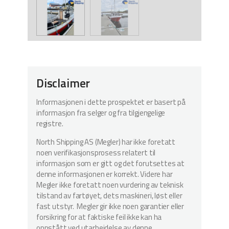
Disclaimer
Informasjonen i dette prospektet er basert på
informasjon fra selger og fra tilgjengelige
registre.
North Shipping AS (Megler) har ikke foretatt
noen verifikasjonsprosess relatert til
informasjon som er gitt og det forutsettes at
denne informasjonen er korrekt. Videre har
Megler ikke foretatt noen vurdering av teknisk
tilstand av fartøyet, dets maskineri, løst eller
fast utstyr. Megler gir ikke noen garantier eller
forsikring for at faktiske feil ikke kan ha
oppstått ved utarbeidelse av denne