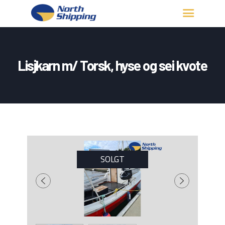
HJEM
OM OSS
Lisjkarn m/ Torsk, hyse og sei kvote
FARTØY
FISKERITILLATELSE
KONTAKT OSS
LOGG INN
SOLGT