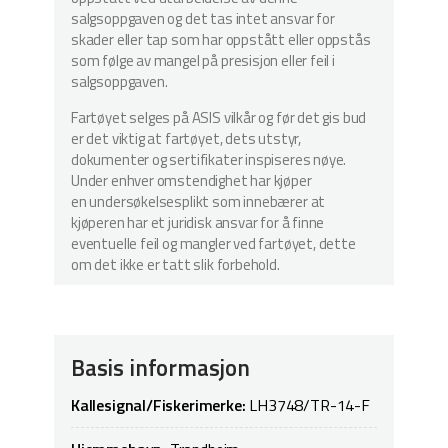
salgsoppgaven og det tas intet ansvar for
skader eller tap som har oppstått eller oppstås
som følge av mangel på presisjon eller feil i
salgsoppgaven.
Fartøyet selges på ASIS vilkår og før det gis bud
er det viktig at fartøyet, dets utstyr,
dokumenter og sertifikater inspiseres nøye.
Under enhver omstendighet har kjøper
en undersøkelsesplikt som innebærer at
kjøperen har et juridisk ansvar for å finne
eventuelle feil og mangler ved fartøyet, dette
om det ikke er tatt slik forbehold.
Basis informasjon
Kallesignal/Fiskerimerke:
LH3748/TR-14-F