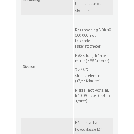
Innredning
toalett, lugar og
styrehus
Prisantydning NOK 18
500 000 med
følgende
fiskerettigheter:
NVG sild, hj. l: 14,63
meter (7,86 faktorer)
Diverse
3 x NVG
strukturelement
(12,57 faktorer)
Makrell not kvote, hj.
l: 10,09 meter (faktor:
1,5455)
Båten skal ha
hovedklasse før