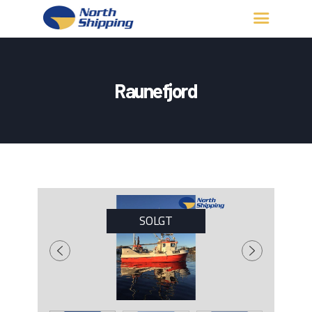
HJEM
OM OSS
Raunefjord
FARTØY
FISKERITILLATELSE
KONTAKT OSS
LOGG INN
SOLGT