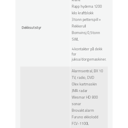
Rapp hydema 1200
kilo kraftblokk
3 tonn petterspill +
Rekkerull
Dekksutstyr
Bomvinsj 0,5 tonn
SWL
4 kontakter på dekk
for
juksa/dorgemaskiner.
Alarmsentral, BX 10
TV, radio, DVD
Olex kartmaskin
JMA radar
Wesmar HD 800
sonar
Brovakt alarm
Furuno ekkolodd
FCV-1100L