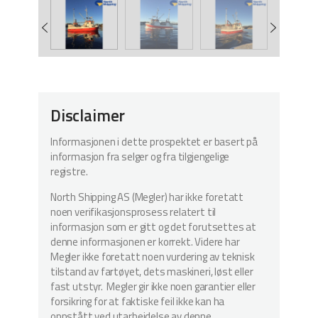
Disclaimer
Informasjonen i dette prospektet er basert på
informasjon fra selger og fra tilgjengelige
registre.
North Shipping AS (Megler) har ikke foretatt
noen verifikasjonsprosess relatert til
informasjon som er gitt og det forutsettes at
denne informasjonen er korrekt. Videre har
Megler ikke foretatt noen vurdering av teknisk
tilstand av fartøyet, dets maskineri, løst eller
fast utstyr. Megler gir ikke noen garantier eller
forsikring for at faktiske feil ikke kan ha
oppstått ved utarbeidelse av denne