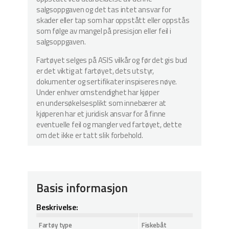
salgsoppgaven og det tas intet ansvar for
skader eller tap som har oppstått eller oppstås
som følge av mangel på presisjon eller feil i
salgsoppgaven.
Fartøyet selges på ASIS vilkår og før det gis bud
er det viktig at fartøyet, dets utstyr,
dokumenter og sertifikater inspiseres nøye.
Under enhver omstendighet har kjøper
en undersøkelsesplikt som innebærer at
kjøperen har et juridisk ansvar for å finne
eventuelle feil og mangler ved fartøyet, dette
om det ikke er tatt slik forbehold.
Basis informasjon
Beskrivelse:
Fartøy type
Fiskebåt