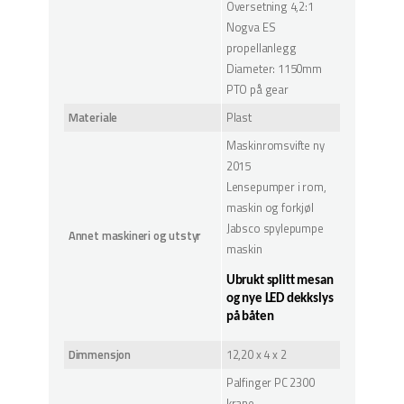
Oversetning 4,2:1
Nogva ES
propellanlegg
Diameter: 1150mm
PTO på gear
Materiale
Plast
Maskinromsvifte ny
2015
Lensepumper i rom,
maskin og forkjøl
Jabsco spylepumpe
Annet maskineri og utstyr
maskin
Ubrukt splitt mesan
og nye LED dekkslys
på båten
Dimmensjon
12,20 x 4 x 2
Palfinger PC 2300
krane