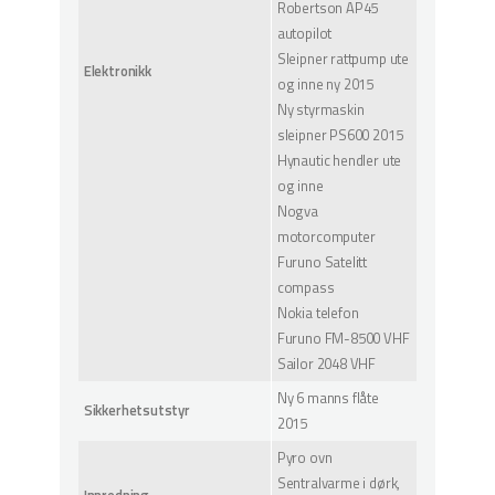
Robertson AP45
autopilot
Sleipner rattpump ute
Elektronikk
og inne ny 2015
Ny styrmaskin
sleipner PS600 2015
Hynautic hendler ute
og inne
Nogva
motorcomputer
Furuno Satelitt
compass
Nokia telefon
Furuno FM-8500 VHF
Sailor 2048 VHF
Ny 6 manns flåte
Sikkerhetsutstyr
2015
Pyro ovn
Sentralvarme i dørk,