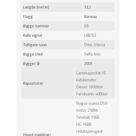
Lengde (meter)
12,2
Flagg
Norway
Bygge nummer
69
Kalle signal
LK8763
Tidligere navn
Oma, Vitoria
Bygge sted
Selfa Artic
Bygget år
2005
Lastekapasitet:16
kubikkmeter
Kapasiteter
Diesel: 1800liter
Ferskvann: 400liter
Nogva scania DS9
motor 250hk
Timetall: 7983
HC-168B
reduksjonsgear
Hoved maskineri