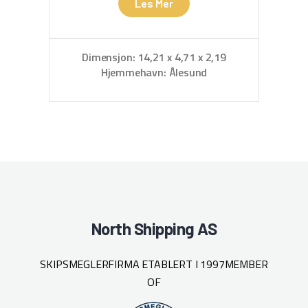
Les Mer
Kyst
på No
Dimensjon: 14,21 x 4,71 x 2,19
pla
Hjemmehavn: Ålesund
Fart
A
Hje
D
met
Kapasitet
m3 
li
North Shipping AS
Hove
Nogva
De
SKIPSMEGLERFIRMA ETABLERT I 1997
MEMBER
Mey
OF
utrig
I