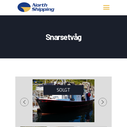
HJEM
OM OSS
Snarsetvåg
FARTØY
FISKERITILLATELSE
KONTAKT OSS
LOGG INN
SOLGT