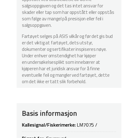
salgsoppgaven og det tas intet ansvar for
skader eller tap som har oppstått eller oppstås
som følge av mangel på presisjon eller feil i
salgsoppgaven.
Fartøyet selges på ASIS vilkår og før det gis bud
er det viktig at fartøyet, dets utstyr,
dokumenter og sertifikater inspiseres nøye.
Under enhver omstendighet har kjøper
en undersøkelsesplikt som innebærer at
kjøperen har et juridisk ansvar for å finne
eventuelle feil og mangler ved fartøyet, dette
om det ikke er tatt slik forbehold.
Basis informasjon
Kallesignal/Fiskerimerke:
LM7075 /