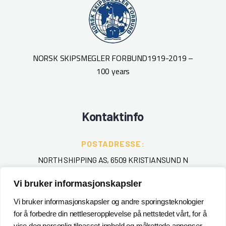
Skyll
sekke
medf
Ele
furu
NORSK SKIPSMEGLER FORBUND
1919-2019 –
Ra
100 years
In
Toale
Kontaktinfo
POSTADRESSE:
NORTH SHIPPING AS, 6509 KRISTIANSUND N
Vi bruker informasjonskapsler
TELEFON
:
+ 47 715 40 000
Vi bruker informasjonskapsler og andre sporingsteknologier
for å forbedre din nettleseropplevelse på nettstedet vårt, for å
EPOST
:
vise deg personlig tilpasset innhold og målrettede annonser,