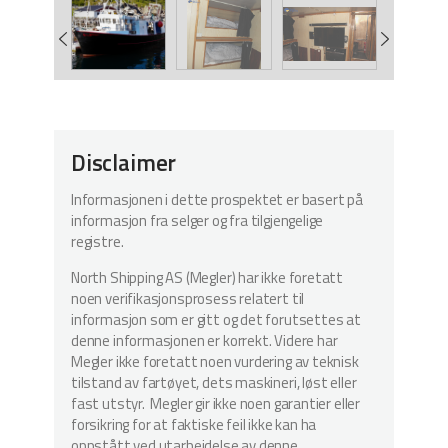
Disclaimer
Informasjonen i dette prospektet er basert på
informasjon fra selger og fra tilgjengelige
registre.
North Shipping AS (Megler) har ikke foretatt
noen verifikasjonsprosess relatert til
informasjon som er gitt og det forutsettes at
denne informasjonen er korrekt. Videre har
Megler ikke foretatt noen vurdering av teknisk
tilstand av fartøyet, dets maskineri, løst eller
fast utstyr. Megler gir ikke noen garantier eller
forsikring for at faktiske feil ikke kan ha
oppstått ved utarbeidelse av denne