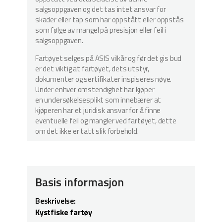
salgsoppgaven og det tas intet ansvar for
skader eller tap som har oppstått eller oppstås
som følge av mangel på presisjon eller feil i
salgsoppgaven.
Fartøyet selges på ASIS vilkår og før det gis bud
er det viktig at fartøyet, dets utstyr,
dokumenter og sertifikater inspiseres nøye.
Under enhver omstendighet har kjøper
en undersøkelsesplikt som innebærer at
kjøperen har et juridisk ansvar for å finne
eventuelle feil og mangler ved fartøyet, dette
om det ikke er tatt slik forbehold.
Basis informasjon
Beskrivelse:
Kystfiske fartøy