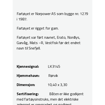
Fartøyet er Norpower AS som bygge nr.: 1279
i 1987.
Fartøyet er rigget for garn.
Fartøyet var ført navnet, Erato, Nordlys,
Garvåg, Mats –R, Vestfisk før det endret
navn til Snefjell.
Kjennesignal:
LK3145
Hjemmehavn:
Rørvik
Dimensjon:
10,40 x 3,30
Sertifisering:
Båten er ikke godkjent
med fartøysinstruks, men det elektriske
anlegget er oppgradert og godkjent