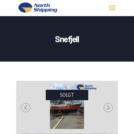
HJEM
OM OSS
Snefjell
FARTØY
FISKERITILLATELSE
KONTAKT OSS
LOGG INN
SOLGT