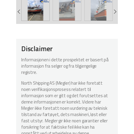
Disclaimer
Informasjonen i dette prospektet er basert på
informasjon fra selger og fra tilgjengelige
registre.
North Shipping AS (Megler) har ikke foretatt
noen verifikasjonsprosess relatert til
informasjon som er gitt og det forutsettes at
denne informasjonen er korrekt. Videre har
Megler ikke foretatt noen vurdering av teknisk
tilstand av fartøyet, dets maskineri, løst eller
fast utstyr. Megler gir ikke noen garantier eller
forsikring for at faktiske feil ikke kan ha
oppstått ved utarbeidelse av denne