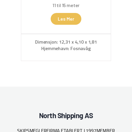
11 til 15 meter
Les Mer
D
Dimensjon: 12,31 x 4,10 x 1,81
Hjemmehavn: Fosnavåg
North Shipping AS
SKIPSMEGLERFIRMA ETABLERT I 1997
MEMBER