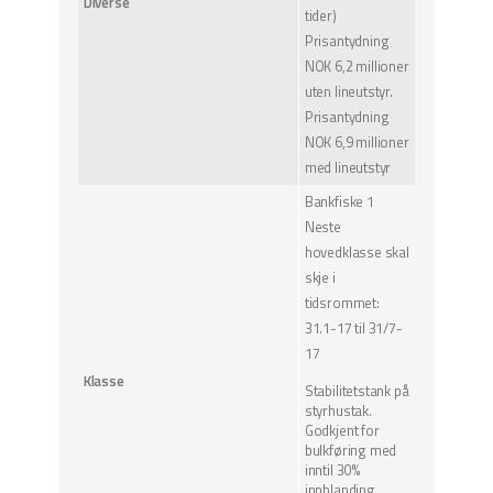
Diverse
tider)
Prisantydning
NOK 6,2 millioner
uten lineutstyr.
Prisantydning
NOK 6,9 millioner
med lineutstyr
Bankfiske 1
Neste
hovedklasse skal
skje i
tidsrommet:
31.1-17 til 31/7-
17
Klasse
Stabilitetstank på
styrhustak.
Godkjent for
bulkføring med
inntil 30%
innblanding