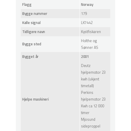
Flagg
Norway
Bygge nummer
179
Kalle signal
LK7442
Tidligere navn
Kystfiskaren
Holthe og
Bygge sted
Sønner AS
Bygget år
2001
Deutz
hjelpemotor 23
kwh (ukjent
timetall)
Perkins
Hjelpe maskineri
hjelpemotor 23
Kwh ca 12 000
timer
Mjosund
sideproppel