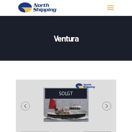
HJEM
OM OSS
Ventura
FARTØY
FISKERITILLATELSE
KONTAKT OSS
LOGG INN
SOLGT