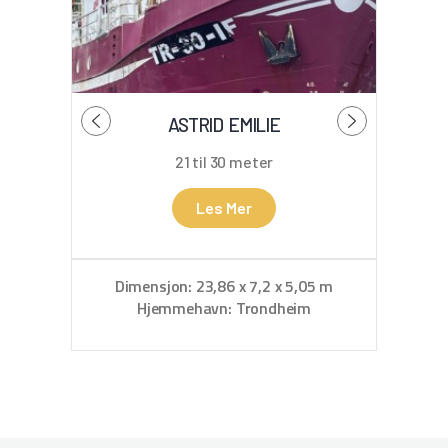
ASTRID EMILIE
21 til 30 meter
Les Mer
D
Hje
Dimensjon: 23,86 x 7,2 x 5,05 m
Hjemmehavn: Trondheim