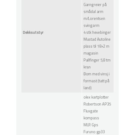
Garngreier på
smådal arm
m/Lorentsen
svingarm
Dekksutstyr
4 stk hevebinger
Mustad Autoline
plass til 18×2 m
magasin
Pallfinger 5,8 tm
kran
Bom med vinsj i
formast (tatt på
land)
olex kartplotter
Robertson AP35
Fluxgate
kompass
MLR Gps
Furuno gp33