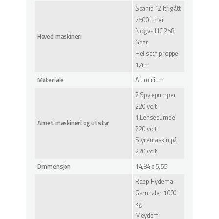
Scania 12 ltr gått
7500 timer
Nogva HC 258
Hoved maskineri
Gear
Hellseth proppel
1,4m
Materiale
Aluminium
2 Spylepumper
220 volt
1 Lensepumpe
Annet maskineri og utstyr
220 volt
Styremaskin på
220 volt
Dimmensjon
14,84 x 5,55
Rapp Hydema
Garnhaler 1000
kg
Meydam