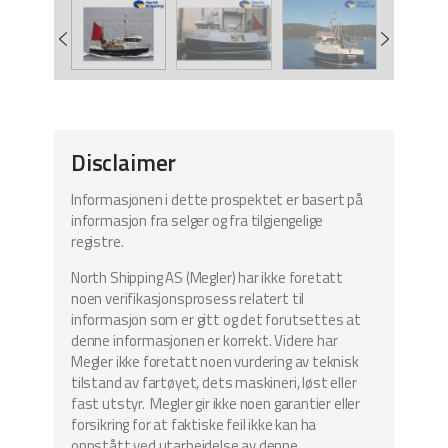
Disclaimer
Informasjonen i dette prospektet er basert på
informasjon fra selger og fra tilgjengelige
registre.
North Shipping AS (Megler) har ikke foretatt
noen verifikasjonsprosess relatert til
informasjon som er gitt og det forutsettes at
denne informasjonen er korrekt. Videre har
Megler ikke foretatt noen vurdering av teknisk
tilstand av fartøyet, dets maskineri, løst eller
fast utstyr. Megler gir ikke noen garantier eller
forsikring for at faktiske feil ikke kan ha
oppstått ved utarbeidelse av denne