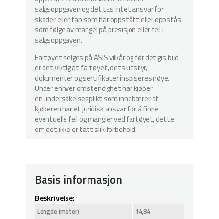
salgsoppgaven og det tas intet ansvar for
skader eller tap som har oppstått eller oppstås
som følge av mangel på presisjon eller feil i
salgsoppgaven.
Fartøyet selges på ASIS vilkår og før det gis bud
er det viktig at fartøyet, dets utstyr,
dokumenter og sertifikater inspiseres nøye.
Under enhver omstendighet har kjøper
en undersøkelsesplikt som innebærer at
kjøperen har et juridisk ansvar for å finne
eventuelle feil og mangler ved fartøyet, dette
om det ikke er tatt slik forbehold.
Basis informasjon
Beskrivelse:
Lengde (meter)
14,84