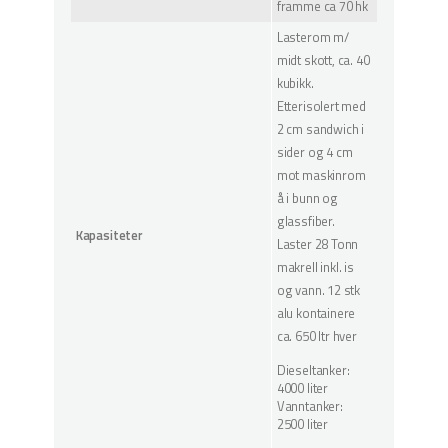
framme ca 70 hk
Lasterom m/
midt skott, ca. 40
kubikk.
Etterisolert med
2 cm sandwich i
sider og 4 cm
mot maskinrom
å i bunn og
glassfiber.
Kapasiteter
Laster 28 Tonn
makrell inkl. is
og vann. 12 stk
alu kontainere
ca. 650 ltr hver
Dieseltanker:
4000 liter
Vanntanker:
2500 liter