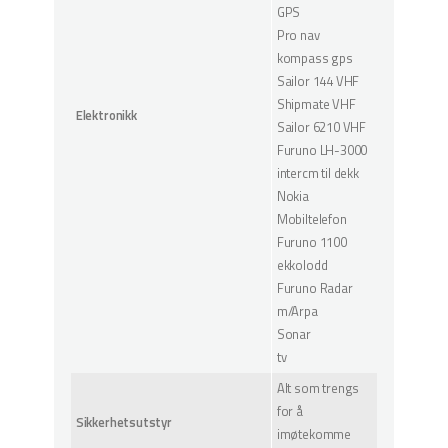
GPS
Pro nav
kompass gps
Sailor 144 VHF
Shipmate VHF
Elektronikk
Sailor 6210 VHF
Furuno LH-3000
intercm til dekk
Nokia
Mobiltelefon
Furuno 1100
ekkolodd
Furuno Radar
m/Arpa
Sonar
tv
Alt som trengs
for å
Sikkerhetsutstyr
imøtekomme