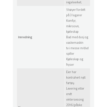
regelverket.
5 køyer fordelt
på 3 lugarer
Komfyr,
mikroovn,
kjøleskap
Innredning
Bad med dusj og
vaskemaskin
tv i messe m/dvd
spiller
Kjøleskap og
fryser
Eier har
kontrahert nytt
fartøy.
Levering etter
endt
vintersesong
2016 (påske