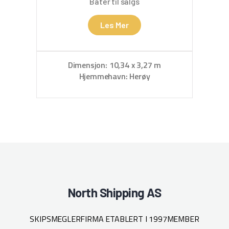
Båter til salgs
Les Mer
Dimensjon: 10,34 x 3,27 m
D
Hjemmehavn: Herøy
North Shipping AS
SKIPSMEGLERFIRMA ETABLERT I 1997
MEMBER