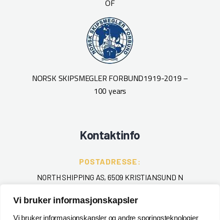
OF
NORSK SKIPSMEGLER FORBUND
1919-2019 –
100 years
Kontaktinfo
POSTADRESSE:
NORTH SHIPPING AS, 6509 KRISTIANSUND N
Vi bruker informasjonskapsler
TELEFON
:
+ 47 715 40 000
Vi bruker informasjonskapsler og andre sporingsteknologier