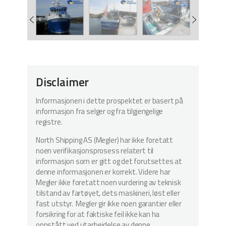
Disclaimer
Informasjonen i dette prospektet er basert på
informasjon fra selger og fra tilgjengelige
registre.
North Shipping AS (Megler) har ikke foretatt
noen verifikasjonsprosess relatert til
informasjon som er gitt og det forutsettes at
denne informasjonen er korrekt. Videre har
Megler ikke foretatt noen vurdering av teknisk
tilstand av fartøyet, dets maskineri, løst eller
fast utstyr. Megler gir ikke noen garantier eller
forsikring for at faktiske feil ikke kan ha
oppstått ved utarbeidelse av denne