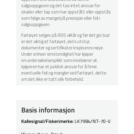
salgsoppgaven og det tas intet ansvar for
skader eller tap som har oppstått eller oppstås
som følge av mangel på presisjon eller feil i
salgsoppgaven.
Fartøyet selges på ASIS vilkår og før det gis bud
er det viktig at fartøyet, dets utstyr,
dokumenter og sertifikater inspiseres nøye.
Under enhver omstendighet har kjøper
en undersøkelsesplikt som innebærer at
kjøperen har et juridisk ansvar for å finne
eventuelle feil og mangler ved fartøyet, dette
om det ikke er tatt slik forbehold.
Basis informasjon
Kallesignal/Fiskerimerke:
LK7984/NT-70-V