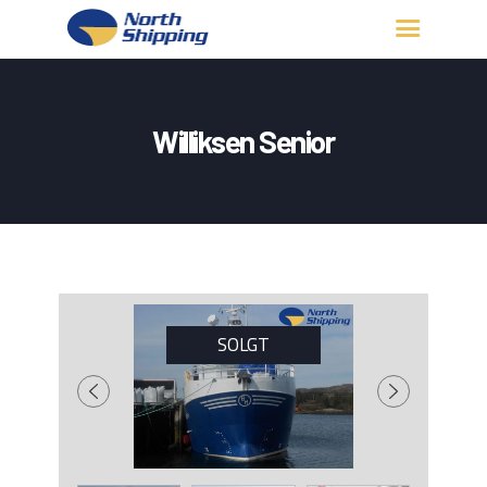
HJEM
OM OSS
Williksen Senior
FARTØY
FISKERITILLATELSE
KONTAKT OSS
LOGG INN
SOLGT