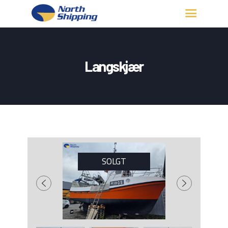
HJEM
OM OSS
Langskjær
FARTØY
FISKERITILLATELSE
KONTAKT OSS
LOGG INN
SOLGT