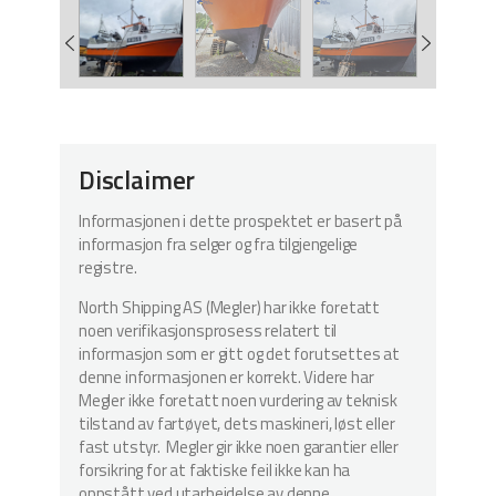
Disclaimer
Informasjonen i dette prospektet er basert på
informasjon fra selger og fra tilgjengelige
registre.
North Shipping AS (Megler) har ikke foretatt
noen verifikasjonsprosess relatert til
informasjon som er gitt og det forutsettes at
denne informasjonen er korrekt. Videre har
Megler ikke foretatt noen vurdering av teknisk
tilstand av fartøyet, dets maskineri, løst eller
fast utstyr. Megler gir ikke noen garantier eller
forsikring for at faktiske feil ikke kan ha
oppstått ved utarbeidelse av denne