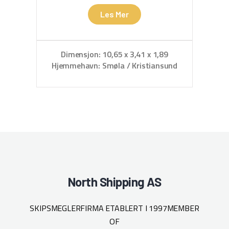
Les Mer
Dimensjon: 10,65 x 3,41 x 1,89
Dim
Hjemmehavn: Smøla / Kristiansund
North Shipping AS
SKIPSMEGLERFIRMA ETABLERT I 1997
MEMBER
OF