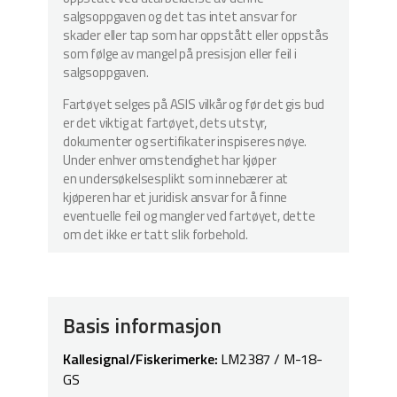
salgsoppgaven og det tas intet ansvar for
skader eller tap som har oppstått eller oppstås
som følge av mangel på presisjon eller feil i
salgsoppgaven.
Fartøyet selges på ASIS vilkår og før det gis bud
er det viktig at fartøyet, dets utstyr,
dokumenter og sertifikater inspiseres nøye.
Under enhver omstendighet har kjøper
en undersøkelsesplikt som innebærer at
kjøperen har et juridisk ansvar for å finne
eventuelle feil og mangler ved fartøyet, dette
om det ikke er tatt slik forbehold.
Basis informasjon
Kallesignal/Fiskerimerke:
LM2387 / M-18-
GS