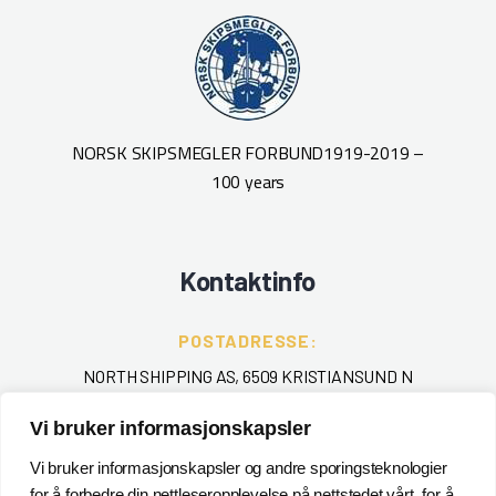
NORSK SKIPSMEGLER FORBUND
1919-2019 –
100 years
Kontaktinfo
POSTADRESSE:
NORTH SHIPPING AS, 6509 KRISTIANSUND N
Vi bruker informasjonskapsler
TELEFON
:
+ 47 715 40 000
Vi bruker informasjonskapsler og andre sporingsteknologier
for å forbedre din nettleseropplevelse på nettstedet vårt, for å