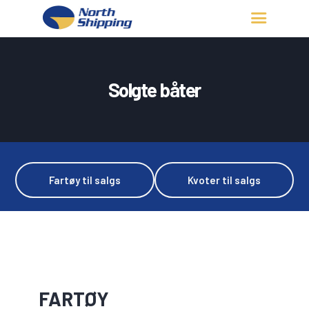
HJEM
OM OSS
Solgte båter
FARTØY
FISKERITILLATELSE
KONTAKT OSS
LOGG INN
Fartøy til salgs
Kvoter til salgs
FARTØY