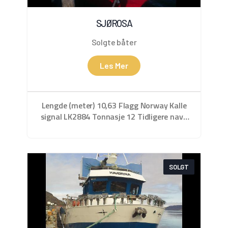
SJØROSA
Solgte båter
Les Mer
Lengde (meter) 10,63 Flagg Norway Kalle
signal LK2884 Tonnasje 12 Tidligere navn
Sjåviknes Bygge sted AS G.W.Nilsen Slip &
Mek.verk., Myre Bygget år 1987 Hjelpe
maskineri Lysmotor 220 v, Hk 30
Lensepumpe Johnson 12/220 V 2″
SOLGT
Kapasiteter Lasterom volum 16 m3 Høyde
i rom 1,5 Bulkrom uisolert 6 stk.
containere alum. med renne a 500 liter
(rommer ca. 3 t fisk) Drivstofftanker 1200
l, aluminium Ferskvannstank 800 l Styring