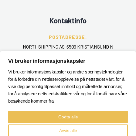
Kontaktinfo
POSTADRESSE:
NORTH SHIPPING AS, 6509 KRISTIANSUND N
Vi bruker informasjonskapsler
TELEFON
:
+ 47 715 40 000
Vi bruker informasjonskapsler og andre sporingsteknologier
for å forbedre din nettleseropplevelse på nettstedet vårt, for å
EPOST
:
vise deg personlig tilpasset innhold og målrettede annonser,
for å analysere nettstedstrafikken vår og for å forstå hvor våre
POSTMASTER@NORTHSHIPPING.NO
besøkende kommer fra.
Godta alle
Avvis alle