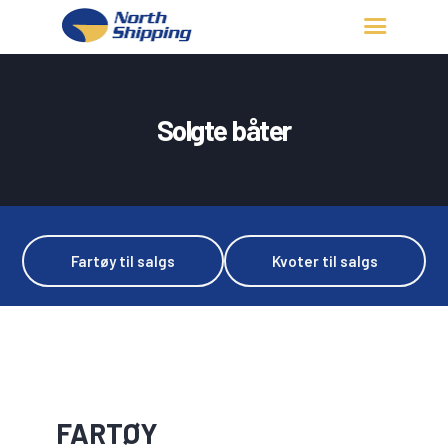
HJEM
OM OSS
Solgte båter
FARTØY
FISKERITILLATELSE
KONTAKT OSS
LOGG INN
Fartøy til salgs
Kvoter til salgs
FARTØY